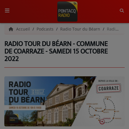
ACCUEIL
Accueil
Podcasts
Radio Tour du Béarn
Radio Tour du Béarn - Commune de Coarraze - Samedi 15 octobre 2022
RADIO TOUR DU BÉARN - COMMUNE
RADIO
DE COARRAZE - SAMEDI 15 OCTOBRE
2022
QUI SOMMES-NOUS ?
L'ÉQUIPE
GRILLE DES PROGRAMMES
C'ÉTAIT QUOI CE TITRE ?
MÉDIAS
PODCASTS - SAISON 2026/2027