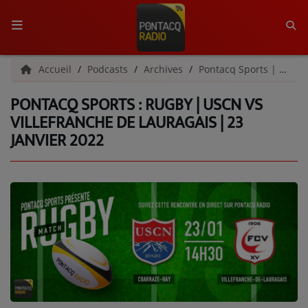
ACCUEIL
Accueil
Podcasts
Archives
Pontacq Sports | Archives
PONTACQ SPORTS : RUGBY | USCN VS
RADIO
VILLEFRANCHE DE LAURAGAIS | 23
JANVIER 2022
QUI SOMMES-NOUS ?
L'ÉQUIPE
GRILLE DES PROGRAMMES
C'ÉTAIT QUOI CE TITRE ?
MÉDIAS
PODCASTS - SAISON 2026/2027