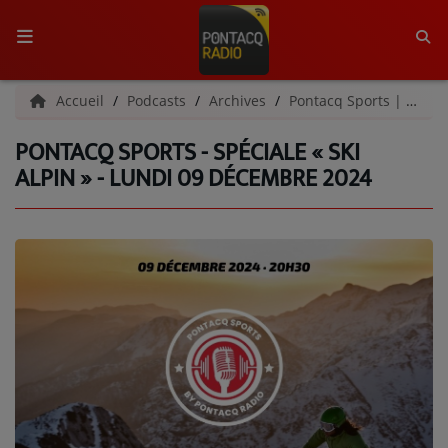
ACCUEIL
Accueil
Podcasts
Archives
Pontacq Sports | Archives
PONTACQ SPORTS - SPÉCIALE « SKI
RADIO
ALPIN » - LUNDI 09 DÉCEMBRE 2024
QUI SOMMES-NOUS ?
L'ÉQUIPE
GRILLE DES PROGRAMMES
C'ÉTAIT QUOI CE TITRE ?
MÉDIAS
PODCASTS - SAISON 2026/2027