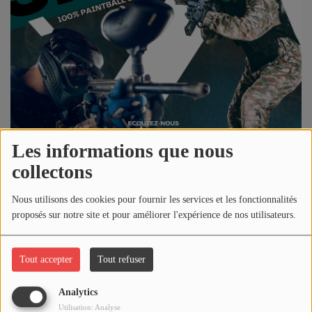
NOS PROGRAMMES COURTS
ARCHIVES - SAISONS PASSÉES
VOS ÉMISSIONS EN IMAGES
PHOTOS
ANNONCEURS & ESPACE PRO
Les informations que nous
VOTRE PUBLICITÉ SUR PONTACQ RADIO
collectons
LOCATION DE STUDIOS
10 avril 2023 - 22:45
Nous utilisons des cookies pour fournir les services et les fonctionnalités
proposés sur notre site et pour améliorer l'expérience de nos utilisateurs.
ÉDUCATION AUX MÉDIAS ET À
Écouter le podcast
L'INFORMATION
EN QUOI ÇA CONSISTE ?
Tout accepter
Tout refuser
Télécharger le podcast
ÉCOUTEZ LES PRODUCTIONS
Analytics
Réécoutez l'émission
PONTACQ SPORTS
du lundi 10 avril 2023
Utilisation: Analyse