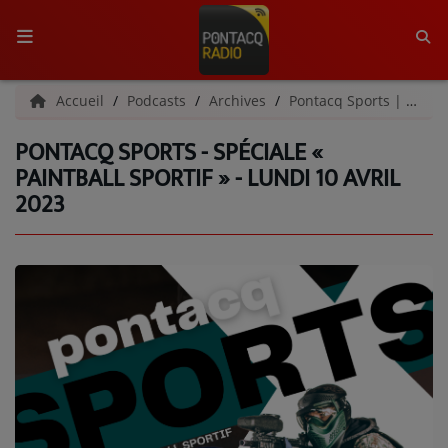
ACCUEIL
Accueil
Podcasts
Archives
Pontacq Sports | Archives
PONTACQ SPORTS - SPÉCIALE «
RADIO
PAINTBALL SPORTIF » - LUNDI 10 AVRIL
2023
QUI SOMMES-NOUS ?
L'ÉQUIPE
GRILLE DES PROGRAMMES
C'ÉTAIT QUOI CE TITRE ?
MÉDIAS
PODCASTS - SAISON 2026/2027