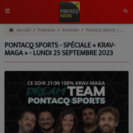
ACCUEIL
Accueil
Podcasts
Archives
Pontacq Sports | Archives
PONTACQ SPORTS - SPÉCIALE « KRAV-
RADIO
MAGA » - LUNDI 25 SEPTEMBRE 2023
QUI SOMMES-NOUS ?
L'ÉQUIPE
GRILLE DES PROGRAMMES
C'ÉTAIT QUOI CE TITRE ?
MÉDIAS
PODCASTS - SAISON 2026/2027