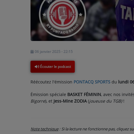
PARTICIPEZ
JEUX CONCOURS
RECRUTEMENT
06 janvier 2025 - 22:15
VENEZ DANS LE PUBLIC !
Écouter le podcast
CRÉATIONS AUDIOVISUELLES
Réécoutez l'émission
PONTACQ SPORTS
du
lundi 0
L'ŒIL DE L'OIE | PRÉSENTATION
Émission spéciale
BASKET FÉMININ
, avec nos invité
VIDÉOS | L’ŒIL DE L'OIE
Bigorre
), et
Jess-Mine ZODIA
(
joueuse du TGB)
!
VIDÉOS | JEUX
PARTENAIRES
Note technique
: Si la lecture ne fonctionne pas, cliquez s