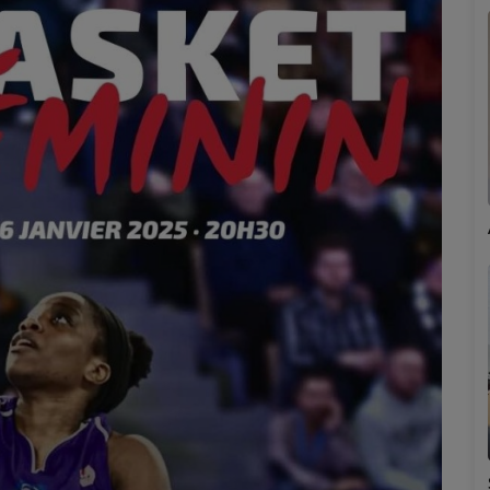
Marion
Émilie