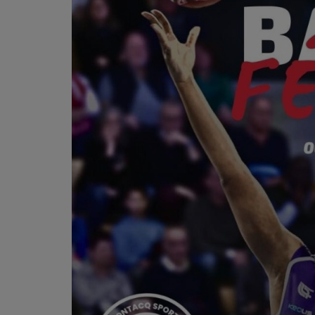
PODCASTS - SAISON 2026/2027
NOS PROGRAMMES COURTS
ARCHIVES - SAISONS PASSÉES
VOS ÉMISSIONS EN IMAGES
PHOTOS
ANNONCEURS & ESPACE PRO
VOTRE PUBLICITÉ SUR PONTACQ RADIO
LOCATION DE STUDIOS
ÉDUCATION AUX MÉDIAS ET À
L'INFORMATION
EN QUOI ÇA CONSISTE ?
ÉCOUTEZ LES PRODUCTIONS