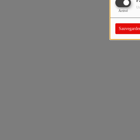
F
Ut
Activé
Sauvegarde