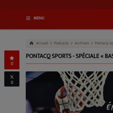
MENU
ACCUEIL
Accueil
Podcasts
Archives
Pontacq Sp
RADIO
PONTACQ SPORTS - SPÉCIALE « BAS
QUI SOMMES-NOUS ?
0
L'ÉQUIPE
GRILLE DES PROGRAMMES
0
C'ÉTAIT QUOI CE TITRE ?
MÉDIAS