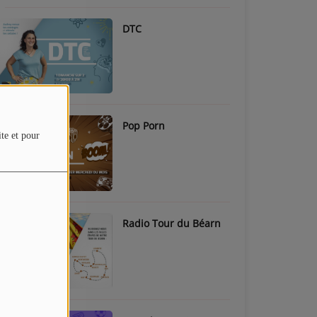
DTC
Pop Porn
ite et pour
Radio Tour du Béarn