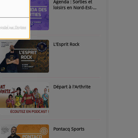
Agenda : Sorties et
loisirs en Nord-Est-
Béarn & Pays de Nay
opulsé par Orejime
L'Esprit Rock
Départ à l'Arthrite
Pontacq Sports