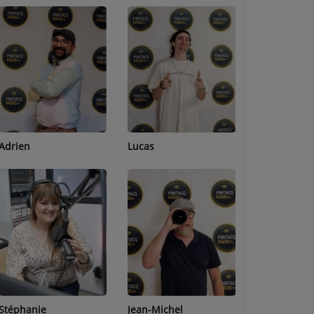
Adrien
Lucas
Bastien
Stéphanie
Jean-Michel
Céline