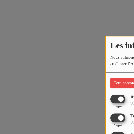
Les in
Nous utilisons
améliorer l'ex
Tout accept
A
Ut
Activé
T
Ut
Activé