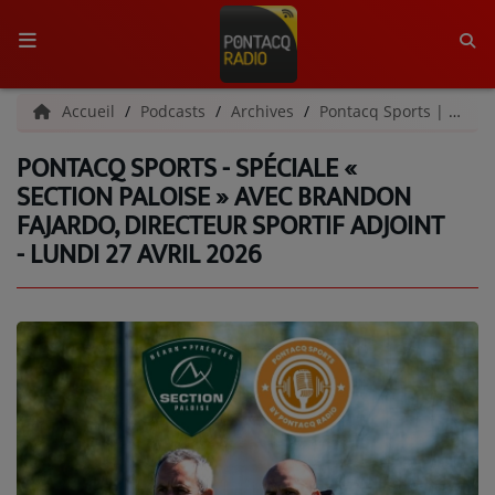
ACCUEIL
Accueil
Podcasts
Archives
Pontacq Sports | Archives
PONTACQ SPORTS - SPÉCIALE «
RADIO
SECTION PALOISE » AVEC BRANDON
FAJARDO, DIRECTEUR SPORTIF ADJOINT
QUI SOMMES-NOUS ?
- LUNDI 27 AVRIL 2026
L'ÉQUIPE
GRILLE DES PROGRAMMES
C'ÉTAIT QUOI CE TITRE ?
MÉDIAS
PODCASTS - SAISON 2026/2027