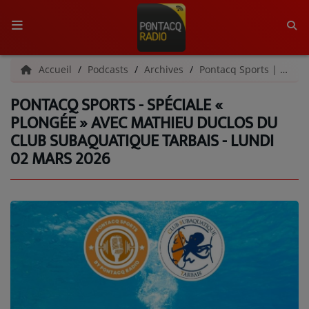
ACCUEIL
Accueil
Podcasts
Archives
Pontacq Sports | Archives
PONTACQ SPORTS - SPÉCIALE «
RADIO
PLONGÉE » AVEC MATHIEU DUCLOS DU
CLUB SUBAQUATIQUE TARBAIS - LUNDI
QUI SOMMES-NOUS ?
02 MARS 2026
L'ÉQUIPE
GRILLE DES PROGRAMMES
C'ÉTAIT QUOI CE TITRE ?
MÉDIAS
PODCASTS - SAISON 2026/2027