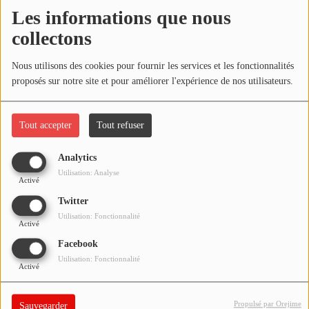
NOS PROGRAMMES COURTS
Les informations que nous
Écouter le podcast
collectons
ARCHIVES - SAISONS PASSÉES
VOS ÉMISSIONS EN IMAGES
Télécharger le podcast
Nous utilisons des cookies pour fournir les services et les fonctionnalités
proposés sur notre site et pour améliorer l'expérience de nos utilisateurs.
PHOTOS
Réécoutez l'émission LA BANDE À BRUNO du samedi 13
février 2021 !
Tout accepter
Tout refuser
ANNONCEURS & ESPACE PRO
VOTRE PUBLICITÉ SUR PONTACQ RADIO
Analytics
Utilisation: Analyse
Activé
LOCATION DE STUDIOS
Twitter
Utilisation: Fonctionnalité
Activé
ÉDUCATION AUX MÉDIAS ET À
L'INFORMATION
Facebook
EN QUOI ÇA CONSISTE ?
Utilisation: Fonctionnalité
Activé
ÉCOUTEZ LES PRODUCTIONS
Propulsé par Orejime
Sauvegarder