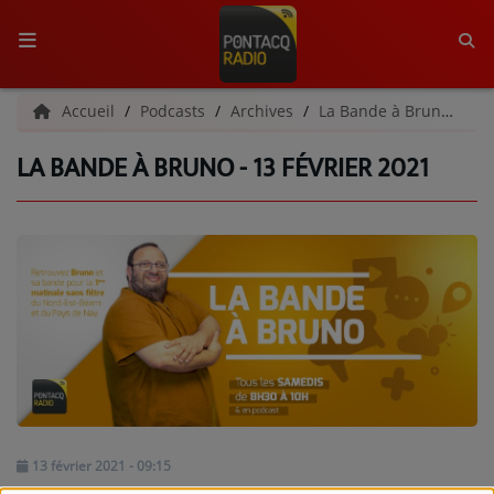
ACCUEIL
Accueil
Podcasts
Archives
La Bande à Bruno | Archives
LA BANDE À BRUNO - 13 FÉVRIER 2021
RADIO
QUI SOMMES-NOUS ?
L'ÉQUIPE
GRILLE DES PROGRAMMES
C'ÉTAIT QUOI CE TITRE ?
MÉDIAS
PODCASTS - SAISON 2026/2027
13 février 2021 - 09:15