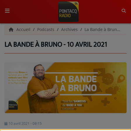
ACCUEIL
Accueil
Podcasts
Archives
La Bande à Bruno | Archives
LA BANDE À BRUNO - 10 AVRIL 2021
RADIO
QUI SOMMES-NOUS ?
L'ÉQUIPE
GRILLE DES PROGRAMMES
C'ÉTAIT QUOI CE TITRE ?
MÉDIAS
PODCASTS - SAISON 2026/2027
10 avril 2021 - 08:15