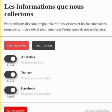
NOS PROGRAMMES COURTS
Les informations que nous
Écouter le podcast
collectons
ARCHIVES - SAISONS PASSÉES
VOS ÉMISSIONS EN IMAGES
Télécharger le podcast
Nous utilisons des cookies pour fournir les services et les fonctionnalités
proposés sur notre site et pour améliorer l'expérience de nos utilisateurs.
PHOTOS
Réécoutez l'émission LA BANDE À BRUNO du samedi 10 avril
2021 !
Tout accepter
Tout refuser
ANNONCEURS & ESPACE PRO
VOTRE PUBLICITÉ SUR PONTACQ RADIO
Analytics
Utilisation: Analyse
Activé
LOCATION DE STUDIOS
Twitter
Utilisation: Fonctionnalité
Activé
ÉDUCATION AUX MÉDIAS ET À
L'INFORMATION
Facebook
EN QUOI ÇA CONSISTE ?
Utilisation: Fonctionnalité
Activé
ÉCOUTEZ LES PRODUCTIONS
Propulsé par Orejime
Sauvegarder