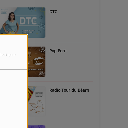
DTC
Pop Porn
ite et pour
Radio Tour du Béarn