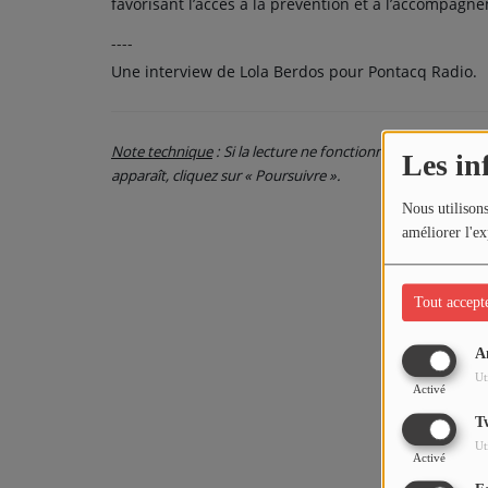
favorisant l’accès à la prévention et à l’accompagn
----
Une interview de Lola Berdos pour Pontacq Radio.
Note technique
: Si la lecture ne fonctionne pas, cliquez s
Les in
apparaît, cliquez sur « Poursuivre ».
Nous utilisons
améliorer l'ex
Tout accept
A
Ut
Activé
T
Ut
Activé