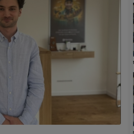
Marion
Émilie