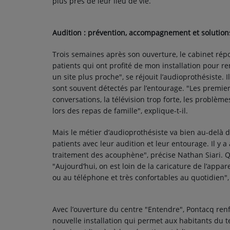
plus près de leur lieu de vie.
CONTACT
Audition : prévention, accompagnement et solutio
Trois semaines après son ouverture, le cabinet répo
patients qui ont profité de mon installation pour re
un site plus proche", se réjouit l’audioprothésiste. 
sont souvent détectés par l’entourage. "Les premiers 
conversations, la télévision trop forte, les probl
lors des repas de famille", explique-t-il.
Mais le métier d’audioprothésiste va bien au-delà d
patients avec leur audition et leur entourage. Il y a 
traitement des acouphène", précise Nathan Siari. Q
"Aujourd’hui, on est loin de la caricature de l’apparei
ou au téléphone et très confortables au quotidien", a
Avec l’ouverture du centre "Entendre", Pontacq renf
nouvelle installation qui permet aux habitants du t