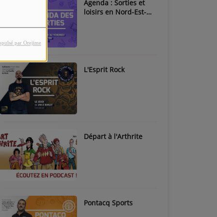
Agenda : Sorties et
loisirs en Nord-Est-
Béarn & Pays de Nay
opulsé par Orejime
L'Esprit Rock
Départ à l'Arthrite
Pontacq Sports