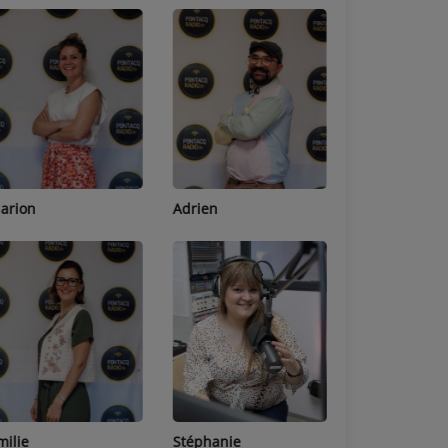
Adrien
Lucas
Bastien
Stéphanie
Jean-Michel
Céline