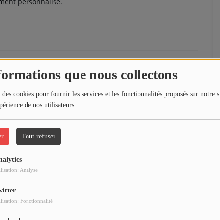
ement personnalisé.
ur « Télécharger le podcast », et si un message d'alerte ou d'erreur
formations que nous collectons
 des cookies pour fournir les services et les fonctionnalités proposés sur notre s
périence de nos utilisateurs.
er
Tout refuser
nalytics
ilisation: Analyse
witter
ilisation: Fonctionnalité