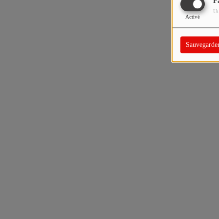
F
Ut
Activé
Sauvegarde