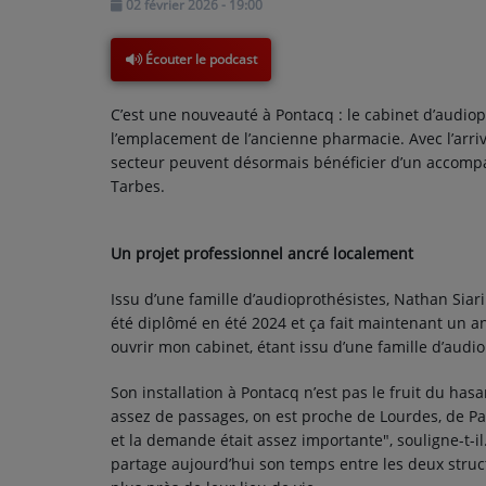
02 février 2026 - 19:00
Écouter le podcast
PARTICIPEZ
JEUX CONCOURS
C’est une nouveauté à Pontacq : le cabinet d’audio
l’emplacement de l’ancienne pharmacie. Avec l’arri
RECRUTEMENT
secteur peuvent désormais bénéficier d’un accompa
Tarbes.
VENEZ DANS LE PUBLIC !
Un projet professionnel ancré localement
CRÉATIONS AUDIOVISUELLES
Issu d’une famille d’audioprothésistes, Nathan Siari 
L'ŒIL DE L'OIE | PRÉSENTATION
été diplômé en été 2024 et ça fait maintenant un an 
VIDÉOS | L’ŒIL DE L'OIE
ouvrir mon cabinet, étant issu d’une famille d’audiop
VIDÉOS | JEUX
Son installation à Pontacq n’est pas le fruit du hasar
assez de passages, on est proche de Lourdes, de Pau
et la demande était assez importante", souligne-t-il.
PARTENAIRES
partage aujourd’hui son temps entre les deux stru