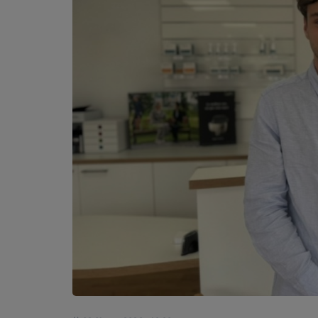
PODCASTS - SAISON 2026/2027
NOS PROGRAMMES COURTS
ARCHIVES - SAISONS PASSÉES
VOS ÉMISSIONS EN IMAGES
PHOTOS
ANNONCEURS & ESPACE PRO
VOTRE PUBLICITÉ SUR PONTACQ RADIO
LOCATION DE STUDIOS
ÉDUCATION AUX MÉDIAS ET À
L'INFORMATION
EN QUOI ÇA CONSISTE ?
ÉCOUTEZ LES PRODUCTIONS