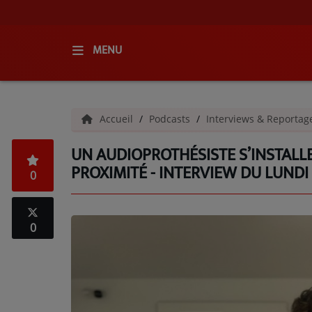
MENU
ACCUEIL
Accueil
Podcasts
Interviews & Reporta
RADIO
UN AUDIOPROTHÉSISTE S’INSTALL
QUI SOMMES-NOUS ?
PROXIMITÉ - INTERVIEW DU LUNDI
0
L'ÉQUIPE
GRILLE DES PROGRAMMES
0
C'ÉTAIT QUOI CE TITRE ?
MÉDIAS