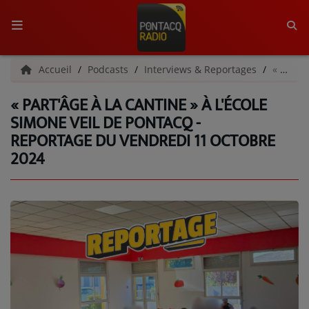
ACCUEIL
Accueil
Podcasts
Interviews & Reportages
« Part'Âge à la Cantine » à l'école Simone Veil de Pontacq - Reportage du vendredi 11 octobre 2024
« PART'ÂGE À LA CANTINE » À L'ÉCOLE
RADIO
SIMONE VEIL DE PONTACQ -
REPORTAGE DU VENDREDI 11 OCTOBRE
QUI SOMMES-NOUS ?
2024
L'ÉQUIPE
GRILLE DES PROGRAMMES
C'ÉTAIT QUOI CE TITRE ?
MÉDIAS
PODCASTS - SAISON 2026/2027