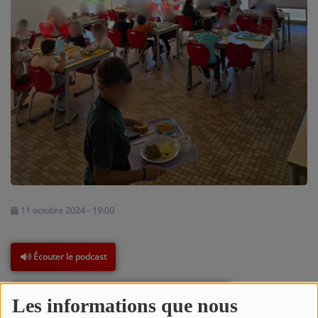
NOS PROGRAMMES COURTS
ARCHIVES - SAISONS PASSÉES
VOS ÉMISSIONS EN IMAGES
PHOTOS
ANNONCEURS & ESPACE PRO
VOTRE PUBLICITÉ SUR PONTACQ RADIO
LOCATION DE STUDIOS
11 octobre 2024 - 19:00
ÉDUCATION AUX MÉDIAS ET À
L'INFORMATION
Écouter le podcast
EN QUOI ÇA CONSISTE ?
ÉCOUTEZ LES PRODUCTIONS
Télécharger le podcast
Les informations que nous