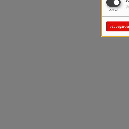
F
Ut
Activé
Sauvegarde