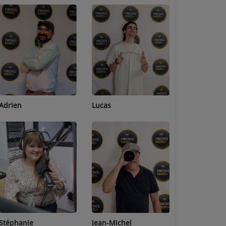
Adrien
Lucas
Bastien
Stéphanie
Jean-Michel
Céline