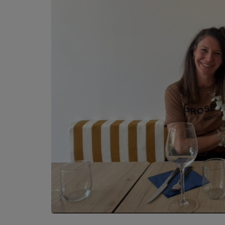
PODCASTS - SAISON 2026/2027
NOS PROGRAMMES COURTS
ARCHIVES - SAISONS PASSÉES
VOS ÉMISSIONS EN IMAGES
PHOTOS
ANNONCEURS & ESPACE PRO
VOTRE PUBLICITÉ SUR PONTACQ RADIO
LOCATION DE STUDIOS
ÉDUCATION AUX MÉDIAS ET À
L'INFORMATION
EN QUOI ÇA CONSISTE ?
ÉCOUTEZ LES PRODUCTIONS