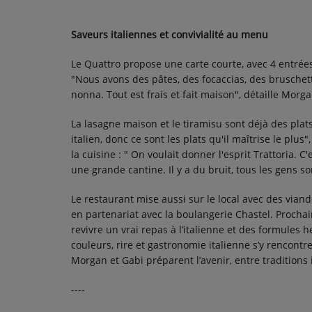
CONTACT
Saveurs italiennes et convivialité au menu
Le Quattro propose une carte courte, avec 4 entrées
"Nous avons des pâtes, des focaccias, des bruschetta
nonna. Tout est frais et fait maison", détaille Morg
La lasagne maison et le tiramisu sont déjà des plats
italien, donc ce sont les plats qu'il maîtrise le plus
la cuisine : " On voulait donner l'esprit Trattoria. 
une grande cantine. Il y a du bruit, tous les gens s
Le restaurant mise aussi sur le local avec des vian
en partenariat avec la boulangerie Chastel. Procha
revivre un vrai repas à l’italienne et des formules
couleurs, rire et gastronomie italienne s’y rencontre
Morgan et Gabi préparent l’avenir, entre traditions i
----