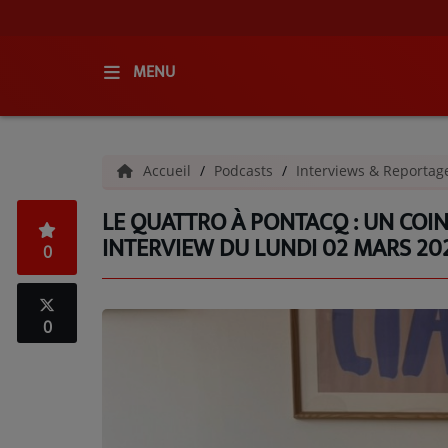
MENU
ACCUEIL
Accueil
Podcasts
Interviews & Reporta
RADIO
LE QUATTRO À PONTACQ : UN COIN 
QUI SOMMES-NOUS ?
INTERVIEW DU LUNDI 02 MARS 20
0
L'ÉQUIPE
GRILLE DES PROGRAMMES
0
C'ÉTAIT QUOI CE TITRE ?
MÉDIAS