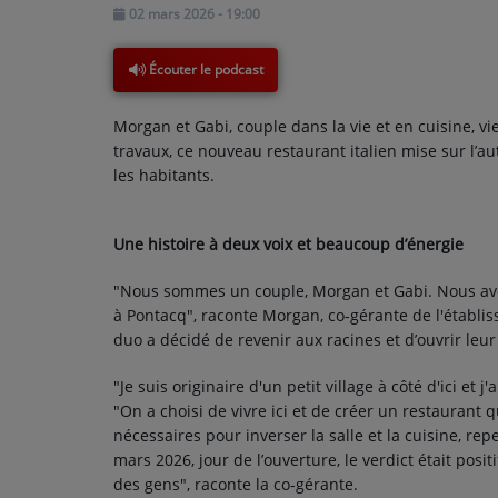
02 mars 2026 - 19:00
PARTICIPEZ
Écouter le podcast
JEUX CONCOURS
Morgan et Gabi, couple dans la vie et en cuisine, v
travaux, ce nouveau restaurant italien mise sur l’au
RECRUTEMENT
les habitants.
VENEZ DANS LE PUBLIC !
Une histoire à deux voix et beaucoup d’énergie
CRÉATIONS AUDIOVISUELLES
"Nous sommes un couple, Morgan et Gabi. Nous avo
L'ŒIL DE L'OIE | PRÉSENTATION
à Pontacq", raconte Morgan, co-gérante de l'établi
duo a décidé de revenir aux racines et d’ouvrir leu
VIDÉOS | L’ŒIL DE L'OIE
"Je suis originaire d'un petit village à côté d'ici e
VIDÉOS | JEUX
"On a choisi de vivre ici et de créer un restaurant 
nécessaires pour inverser la salle et la cuisine, repe
mars 2026, jour de l’ouverture, le verdict était posi
PARTENAIRES
des gens", raconte la co-gérante.