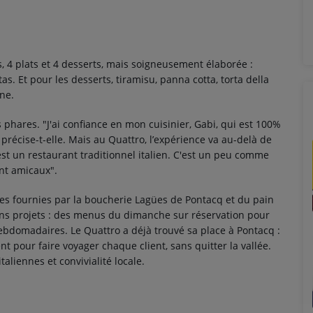
, 4 plats et 4 desserts, mais soigneusement élaborée :
s. Et pour les desserts, tiramisu, panna cotta, torta della
ane.
 phares. "J'ai confiance en mon cuisinier, Gabi, qui est 100%
", précise-t-elle. Mais au Quattro, l’expérience va au-delà de
C'est un restaurant traditionnel italien. C'est un peu comme
ont amicaux".
des fournies par la boucherie Lagües de Pontacq et du pain
ins projets : des menus du dimanche sur réservation pour
 hebdomadaires. Le Quattro a déjà trouvé sa place à Pontacq :
nt pour faire voyager chaque client, sans quitter la vallée.
taliennes et convivialité locale.