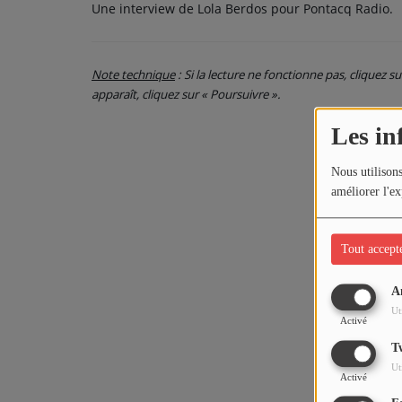
Une interview de Lola Berdos pour Pontacq Radio.
Note technique
: Si la lecture ne fonctionne pas, cliquez s
apparaît, cliquez sur « Poursuivre ».
Les in
Nous utilisons
améliorer l'ex
Tout accept
A
Ut
Activé
T
Ut
Activé