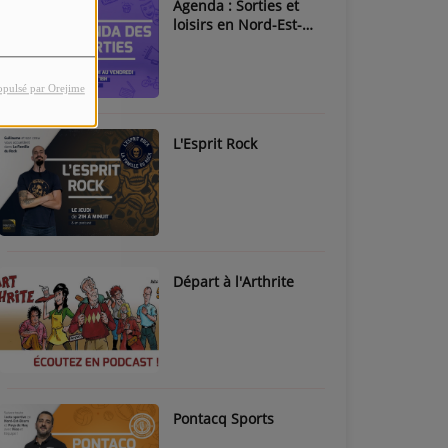
Agenda : Sorties et
loisirs en Nord-Est-
Béarn & Pays de Nay
opulsé par Orejime
L'Esprit Rock
Départ à l'Arthrite
Pontacq Sports