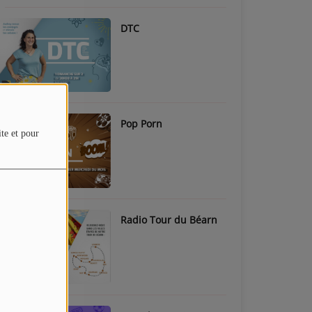
DTC
Pop Porn
ite et pour
Radio Tour du Béarn