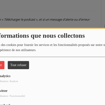
ur « Télécharger le podcast », et si un message d'alerte ou d'erreur
formations que nous collectons
 des cookies pour fournir les services et les fonctionnalités proposés sur notre s
périence de nos utilisateurs.
er
Tout refuser
nalytics
ilisation: Analyse
witter
ilisation: Fonctionnalité