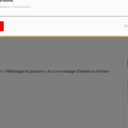
acebook
dre 50 % d’autosuffisance", insiste Laëtita.
ilisation: Fonctionnalité
leur plasma le font aujourd’hui, la sensibilisation reste
e savent pas à quoi ça sert, ni où donner", constate-t-elle.
qu’un don de plasma peut faire la différence et sauver des
Pr
r
ur « Télécharger le podcast », et si un message d'alerte ou d'erreur