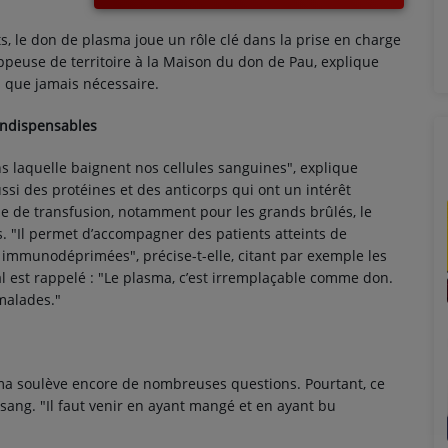
, le don de plasma joue un rôle clé dans la prise en charge
oppeuse de territoire à la Maison du don de Pau, explique
 que jamais nécessaire.
indispensables
ns laquelle baignent nos cellules sanguines", explique
aussi des protéines et des anticorps qui ont un intérêt
e de transfusion, notamment pour les grands brûlés, le
 "Il permet d’accompagner des patients atteints de
mmunodéprimées", précise-t-elle, citant par exemple les
 est rappelé : "Le plasma, c’est irremplaçable comme don.
 malades."
ma soulève encore de nombreuses questions. Pourtant, ce
ang. "Il faut venir en ayant mangé et en ayant bu