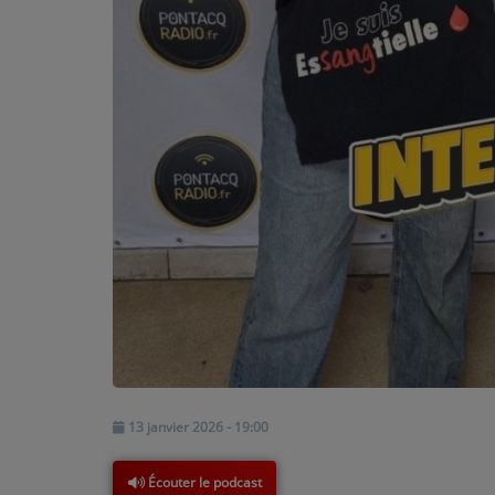
PARTICIPEZ
JEUX CONCOURS
RECRUTEMENT
VENEZ DANS LE PUBLIC !
CRÉATIONS AUDIOVISUELLES
L'ŒIL DE L'OIE | PRÉSENTATION
VIDÉOS | L’ŒIL DE L'OIE
VIDÉOS | JEUX
13 janvier 2026 - 19:00
PARTENAIRES
Écouter le podcast