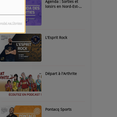
Agenda : Sorties et
loisirs en Nord-Est-
Béarn & Pays de Nay
opulsé par Orejime
L'Esprit Rock
Départ à l'Arthrite
Pontacq Sports