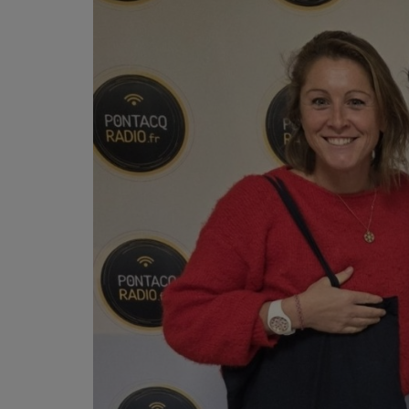
PODCASTS - SAISON 2026/2027
NOS PROGRAMMES COURTS
ARCHIVES - SAISONS PASSÉES
VOS ÉMISSIONS EN IMAGES
PHOTOS
ANNONCEURS & ESPACE PRO
VOTRE PUBLICITÉ SUR PONTACQ RADIO
LOCATION DE STUDIOS
ÉDUCATION AUX MÉDIAS ET À
L'INFORMATION
EN QUOI ÇA CONSISTE ?
ÉCOUTEZ LES PRODUCTIONS