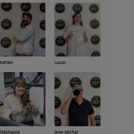
Adrien
Lucas
Bastien
Stéphanie
Jean-Michel
Céline