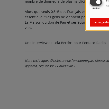
F
nombre de donneurs de plasma d’ici 2028 pour attein
Ut
Activé
Alors que seuls 0,6 % des Français en âge de donner 
essentielle. "Les gens ne viennent pas parce qu’ils n
La Maison du don de Pau et ses équipes rappellent 
Sauvegarde
vies.
Une interview de Lola Berdos pour Pontacq Radio.
Note technique
: Si la lecture ne fonctionne pas, cliquez s
apparaît, cliquez sur « Poursuivre ».