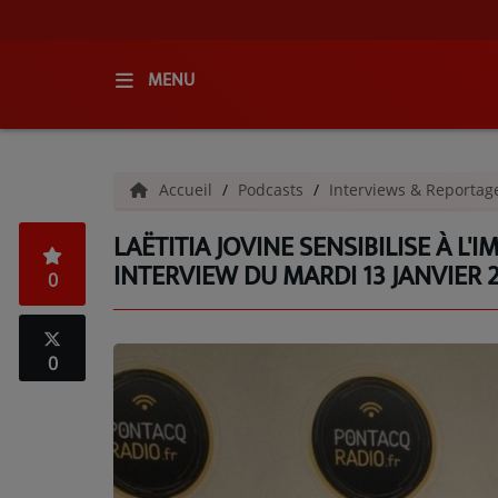
MENU
ACCUEIL
Accueil
Podcasts
Interviews & Reporta
RADIO
LAËTITIA JOVINE SENSIBILISE À L
QUI SOMMES-NOUS ?
INTERVIEW DU MARDI 13 JANVIER 
0
L'ÉQUIPE
GRILLE DES PROGRAMMES
0
C'ÉTAIT QUOI CE TITRE ?
MÉDIAS