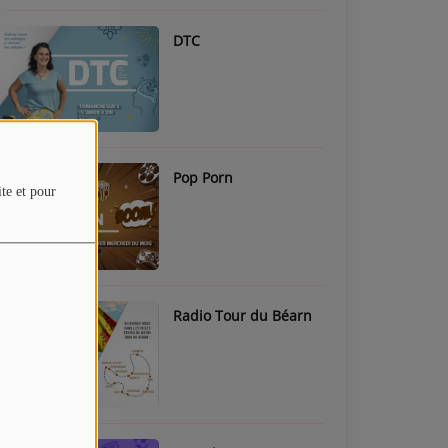
DTC
Pop Porn
ite et pour
Radio Tour du Béarn