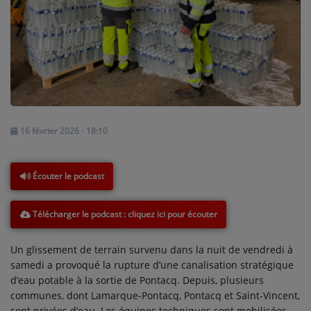
NOS PROGRAMMES COURTS
ARCHIVES - SAISONS PASSÉES
VOS ÉMISSIONS EN IMAGES
PHOTOS
16 février 2026 - 18:10
ANNONCEURS & ESPACE PRO
VOTRE PUBLICITÉ SUR PONTACQ RADIO
Écouter le podcast
LOCATION DE STUDIOS
Télécharger le podcast
ÉDUCATION AUX MÉDIAS ET À
L'INFORMATION
Un glissement de terrain survenu dans la nuit de vendredi à
EN QUOI ÇA CONSISTE ?
samedi a provoqué la rupture d’une canalisation stratégique
d’eau potable à la sortie de Pontacq. Depuis, plusieurs
ÉCOUTEZ LES PRODUCTIONS
communes, dont Lamarque-Pontacq, Pontacq et Saint-Vincent,
sont privées d’eau. Les équipes techniques sont mobilisées