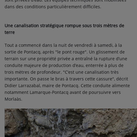
dans des conditions particulièrement difficiles.
PARTICIPEZ
JEUX CONCOURS
Une canalisation stratégique rompue sous trois mètres de
terre
RECRUTEMENT
Tout a commencé dans la nuit de vendredi à samedi, à la
VENEZ DANS LE PUBLIC !
sortie de Pontacq, après "le pont rouge". Un glissement de
terrain sur une propriété privée a entraîné la rupture d’une
CRÉATIONS AUDIOVISUELLES
conduite majeure de production d’eau, enterrée à plus de
trois mètres de profondeur. "C’est une canalisation très
L'ŒIL DE L'OIE | PRÉSENTATION
importante. On passe le bras à travers cette cassure", décrit
Didier Larrazabal, maire de Pontacq. Cette conduite alimente
VIDÉOS | L’ŒIL DE L'OIE
notamment Lamarque-Pontacq avant de poursuivre vers
Morlaàs.
VIDÉOS | JEUX
PARTENAIRES