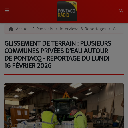
ACCUEIL
Accueil
Podcasts
Interviews & Reportages
Glissement de terrain : plusieurs communes privées d'eau autour de Pontacq - Reportage du lundi 16 février 2026
GLISSEMENT DE TERRAIN : PLUSIEURS
RADIO
COMMUNES PRIVÉES D'EAU AUTOUR
DE PONTACQ - REPORTAGE DU LUNDI
QUI SOMMES-NOUS ?
16 FÉVRIER 2026
L'ÉQUIPE
GRILLE DES PROGRAMMES
C'ÉTAIT QUOI CE TITRE ?
MÉDIAS
PODCASTS - SAISON 2026/2027