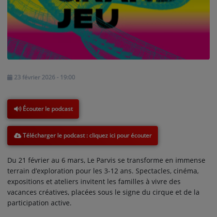
NOS PROGRAMMES COURTS
ARCHIVES - SAISONS PASSÉES
VOS ÉMISSIONS EN IMAGES
PHOTOS
23 février 2026 - 19:00
ANNONCEURS & ESPACE PRO
Écouter le podcast
VOTRE PUBLICITÉ SUR PONTACQ RADIO
LOCATION DE STUDIOS
Télécharger le podcast
Du 21 février au 6 mars, Le Parvis se transforme en immense
ÉDUCATION AUX MÉDIAS ET À
terrain d’exploration pour les 3-12 ans. Spectacles, cinéma,
L'INFORMATION
EN QUOI ÇA CONSISTE ?
expositions et ateliers invitent les familles à vivre des
vacances créatives, placées sous le signe du cirque et de la
ÉCOUTEZ LES PRODUCTIONS
participation active.