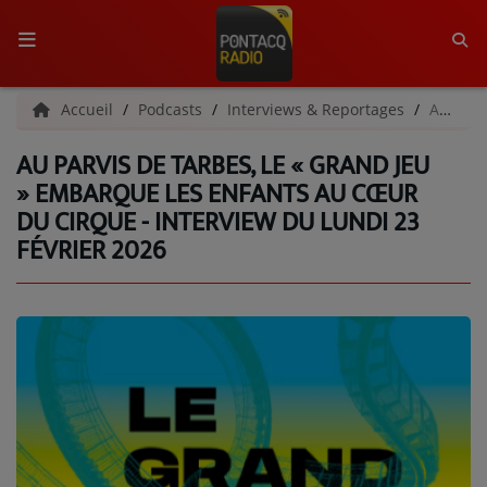
ACCUEIL
Accueil
Podcasts
Interviews & Reportages
Au Parvis de Tarbes, le « Grand Jeu » embarque les enfants au cœur du cirque - Interview du lundi 23 février 2026
AU PARVIS DE TARBES, LE « GRAND JEU
RADIO
» EMBARQUE LES ENFANTS AU CŒUR
DU CIRQUE - INTERVIEW DU LUNDI 23
QUI SOMMES-NOUS ?
FÉVRIER 2026
L'ÉQUIPE
GRILLE DES PROGRAMMES
C'ÉTAIT QUOI CE TITRE ?
MÉDIAS
PODCASTS - SAISON 2026/2027