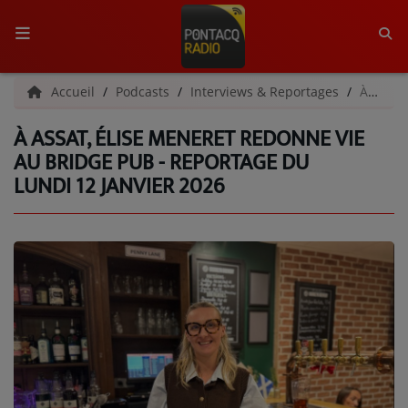
ACCUEIL
Accueil
Podcasts
Interviews & Reportages
À Assat, Élise Meneret redonne vie au Bridge Pub - Reportage du lundi 12 janvier 2026
À ASSAT, ÉLISE MENERET REDONNE VIE
RADIO
AU BRIDGE PUB - REPORTAGE DU
LUNDI 12 JANVIER 2026
QUI SOMMES-NOUS ?
L'ÉQUIPE
GRILLE DES PROGRAMMES
C'ÉTAIT QUOI CE TITRE ?
MÉDIAS
PODCASTS - SAISON 2026/2027