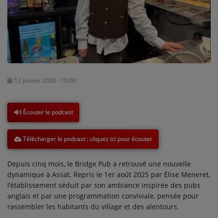
NOS PROGRAMMES COURTS
ARCHIVES - SAISONS PASSÉES
VOS ÉMISSIONS EN IMAGES
PHOTOS
12 janvier 2026 - 19:00
ANNONCEURS & ESPACE PRO
VOTRE PUBLICITÉ SUR PONTACQ RADIO
Écouter le podcast
LOCATION DE STUDIOS
Télécharger le podcast
ÉDUCATION AUX MÉDIAS ET À
Depuis cinq mois, le Bridge Pub a retrouvé une nouvelle
L'INFORMATION
dynamique à Assat. Repris le 1er août 2025 par Élise Meneret,
EN QUOI ÇA CONSISTE ?
l’établissement séduit par son ambiance inspirée des pubs
anglais et par une programmation conviviale, pensée pour
ÉCOUTEZ LES PRODUCTIONS
rassembler les habitants du village et des alentours.