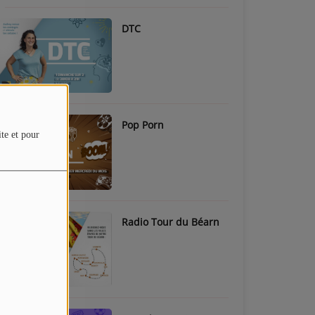
DTC
Pop Porn
ite et pour
Radio Tour du Béarn