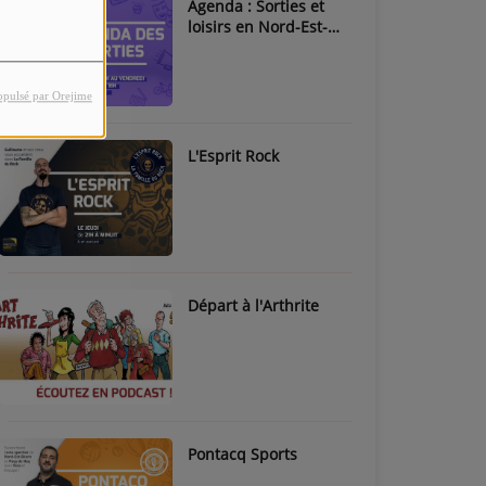
Agenda : Sorties et
loisirs en Nord-Est-
Béarn & Pays de Nay
opulsé par Orejime
L'Esprit Rock
Départ à l'Arthrite
Pontacq Sports