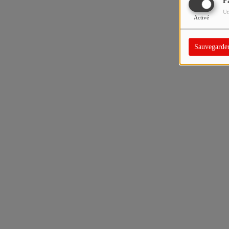
F
Ut
Activé
Sauvegarde