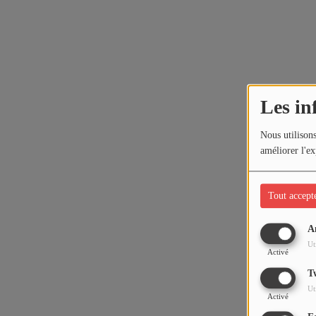
Les in
Nous utilisons
améliorer l'ex
Tout accept
A
Ut
Activé
T
Ut
Activé