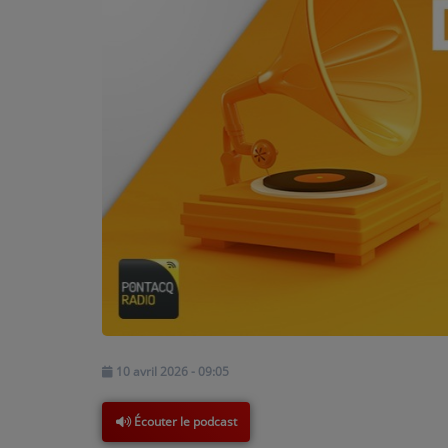
PODCASTS - SAISON 2026/2027
NOS PROGRAMMES COURTS
ARCHIVES - SAISONS PASSÉES
VOS ÉMISSIONS EN IMAGES
PHOTOS
ANNONCEURS & ESPACE PRO
VOTRE PUBLICITÉ SUR PONTACQ RADIO
LOCATION DE STUDIOS
ÉDUCATION AUX MÉDIAS ET À
10 avril 2026 - 09:05
L'INFORMATION
EN QUOI ÇA CONSISTE ?
Écouter le podcast
ÉCOUTEZ LES PRODUCTIONS