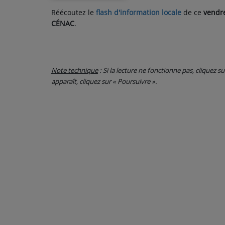
Réécoutez le
flash d'information locale
de ce
vendre
CÉNAC
.
PARTICIPEZ
JEUX CONCOURS
RECRUTEMENT
Note technique
: Si la lecture ne fonctionne pas, cliquez s
apparaît, cliquez sur « Poursuivre ».
VENEZ DANS LE PUBLIC !
CRÉATIONS AUDIOVISUELLES
L'ŒIL DE L'OIE | PRÉSENTATION
VIDÉOS | L’ŒIL DE L'OIE
VIDÉOS | JEUX
PARTENAIRES