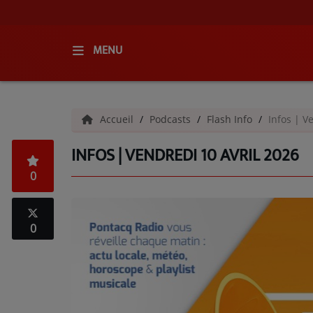
MENU
ACCUEIL
Accueil
Podcasts
Flash Info
Infos | V
RADIO
INFOS | VENDREDI 10 AVRIL 2026
QUI SOMMES-NOUS ?
0
L'ÉQUIPE
GRILLE DES PROGRAMMES
0
C'ÉTAIT QUOI CE TITRE ?
MÉDIAS