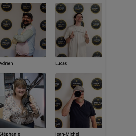
Adrien
Lucas
Bastien
Stéphanie
Jean-Michel
Céline