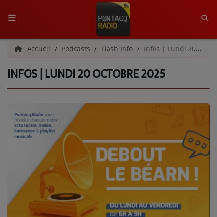
ACCUEIL
Accueil
Podcasts
Flash Info
Infos | Lundi 20 octobre 2025
INFOS | LUNDI 20 OCTOBRE 2025
RADIO
QUI SOMMES-NOUS ?
L'ÉQUIPE
GRILLE DES PROGRAMMES
C'ÉTAIT QUOI CE TITRE ?
MÉDIAS
PODCASTS - SAISON 2026/2027