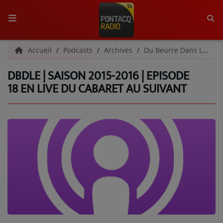
ACCUEIL
Accueil
Podcasts
Archives
Du Beurre Dans Les Écouteurs | Archives
DBDLE | SAISON 2015-2016 | EPISODE
RADIO
18 EN LIVE DU CABARET AU SUIVANT
QUI SOMMES-NOUS ?
L'ÉQUIPE
GRILLE DES PROGRAMMES
C'ÉTAIT QUOI CE TITRE ?
MÉDIAS
PODCASTS - SAISON 2026/2027