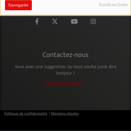
Propulsé par Orejime
Sauvegarder
PARTICIPEZ
JEUX CONCOURS
RECRUTEMENT
VENEZ DANS LE PUBLIC !
Contactez-nous
CRÉATIONS AUDIOVISUELLES
Vous avez une suggestion, ou vous voulez juste dire
bonjour ?
L'ŒIL DE L'OIE | PRÉSENTATION
CONTACTEZ-NOUS
VIDÉOS | L’ŒIL DE L'OIE
VIDÉOS | JEUX
Politique de confidentialité
|
Mentions légales
PARTENAIRES