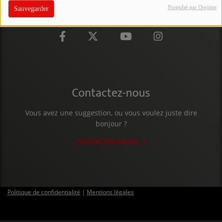
Propulsé par Orejime
Sauvegarder
PARTICIPEZ
JEUX CONCOURS
RECRUTEMENT
VENEZ DANS LE PUBLIC !
Contactez-nous
CRÉATIONS AUDIOVISUELLES
Vous avez une suggestion, ou vous voulez juste dire
bonjour ?
L'ŒIL DE L'OIE | PRÉSENTATION
CONTACTEZ-NOUS
VIDÉOS | L’ŒIL DE L'OIE
VIDÉOS | JEUX
Politique de confidentialité
|
Mentions légales
PARTENAIRES