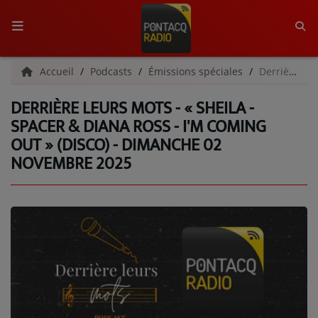
ACCUEIL
Accueil
Podcasts
Émissions spéciales
Derrière Leurs Mots - « SHEILA - Spacer & DIANA ROSS - I'm Coming Out » (DISCO) - Dimanche 02 novembre 2025
DERRIÈRE LEURS MOTS - « SHEILA -
RADIO
SPACER & DIANA ROSS - I'M COMING
OUT » (DISCO) - DIMANCHE 02
QUI SOMMES-NOUS ?
NOVEMBRE 2025
L'ÉQUIPE
GRILLE DES PROGRAMMES
C'ÉTAIT QUOI CE TITRE ?
MÉDIAS
PODCASTS - SAISON 2026/2027