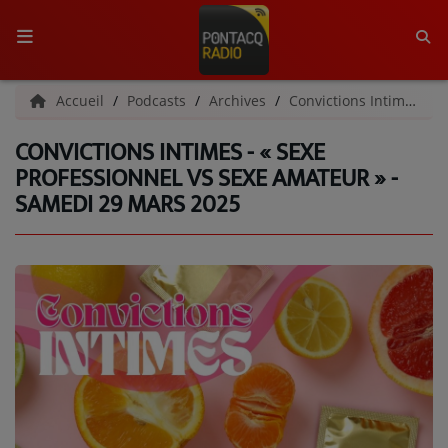
ACCUEIL
Accueil
Podcasts
Archives
Convictions Intimes | Archives
CONVICTIONS INTIMES - « SEXE
RADIO
PROFESSIONNEL VS SEXE AMATEUR » -
SAMEDI 29 MARS 2025
QUI SOMMES-NOUS ?
L'ÉQUIPE
GRILLE DES PROGRAMMES
C'ÉTAIT QUOI CE TITRE ?
MÉDIAS
PODCASTS - SAISON 2026/2027