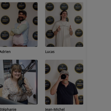
Adrien
Lucas
Bastien
Stéphanie
Jean-Michel
Céline