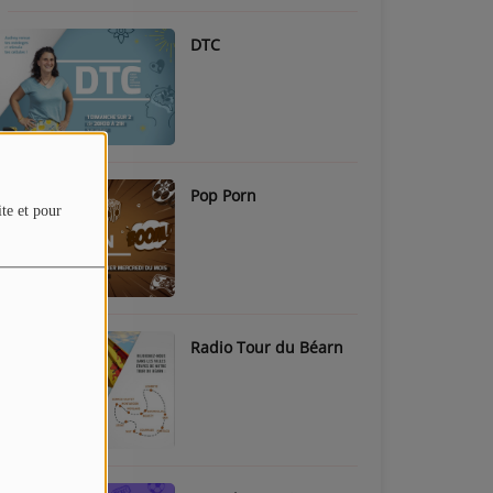
DTC
Pop Porn
ite et pour
Radio Tour du Béarn