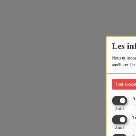
Les in
Nous utilisons
améliorer l'ex
Tout accept
A
Ut
Activé
T
Ut
Activé