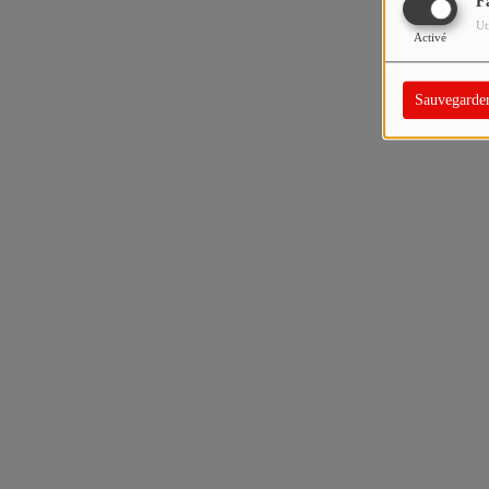
F
Ut
Activé
Sauvegarde