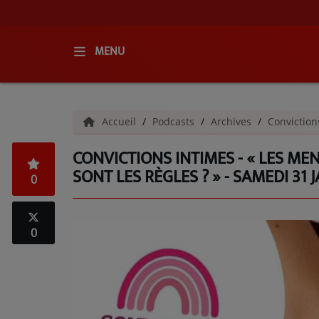
MENU
ACCUEIL
Accueil
Podcasts
Archives
Conviction
RADIO
CONVICTIONS INTIMES - « LES MEN
QUI SOMMES-NOUS ?
SONT LES RÈGLES ? » - SAMEDI 31 
0
L'ÉQUIPE
GRILLE DES PROGRAMMES
0
C'ÉTAIT QUOI CE TITRE ?
MÉDIAS