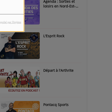
Agenda : Sorties et
loisirs en Nord-Est-
Béarn & Pays de Nay
opulsé par Orejime
L'Esprit Rock
Départ à l'Arthrite
Pontacq Sports