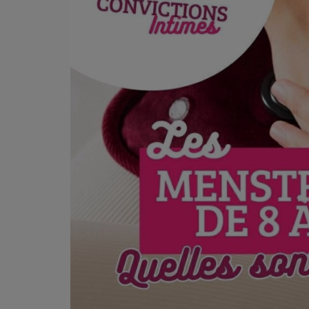
PODCASTS - SAISON 2026/2027
NOS PROGRAMMES COURTS
ARCHIVES - SAISONS PASSÉES
VOS ÉMISSIONS EN IMAGES
PHOTOS
ANNONCEURS & ESPACE PRO
VOTRE PUBLICITÉ SUR PONTACQ RADIO
LOCATION DE STUDIOS
ÉDUCATION AUX MÉDIAS ET À
L'INFORMATION
EN QUOI ÇA CONSISTE ?
ÉCOUTEZ LES PRODUCTIONS