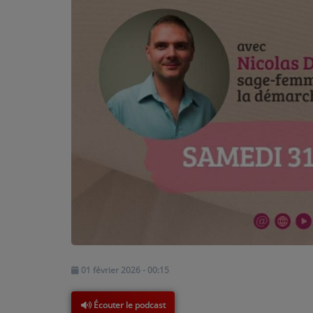
PARTICIPEZ
JEUX CONCOURS
RECRUTEMENT
VENEZ DANS LE PUBLIC !
CRÉATIONS AUDIOVISUELLES
L'ŒIL DE L'OIE | PRÉSENTATION
VIDÉOS | L’ŒIL DE L'OIE
VIDÉOS | JEUX
01 février 2026 - 00:15
PARTENAIRES
Écouter le podcast