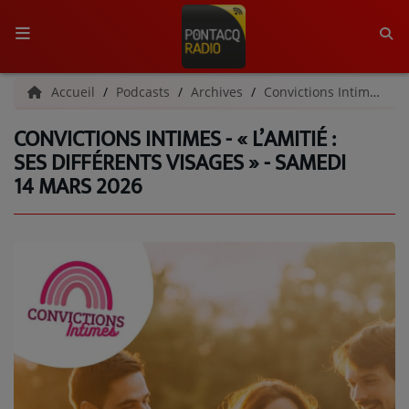
ACCUEIL
Accueil
Podcasts
Archives
Convictions Intimes | Archives
CONVICTIONS INTIMES - « L’AMITIÉ :
RADIO
SES DIFFÉRENTS VISAGES » - SAMEDI
14 MARS 2026
QUI SOMMES-NOUS ?
L'ÉQUIPE
GRILLE DES PROGRAMMES
C'ÉTAIT QUOI CE TITRE ?
MÉDIAS
PODCASTS - SAISON 2026/2027