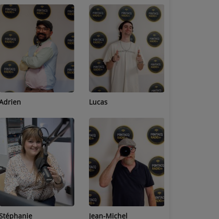
Adrien
Lucas
Bastien
Stéphanie
Jean-Michel
Céline