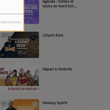
Agenda : Sorties et
loisirs en Nord-Est-
Béarn & Pays de Nay
opulsé par Orejime
L'Esprit Rock
Départ à l'Arthrite
Pontacq Sports