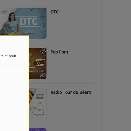
DTC
Pop Porn
ite et pour
Radio Tour du Béarn