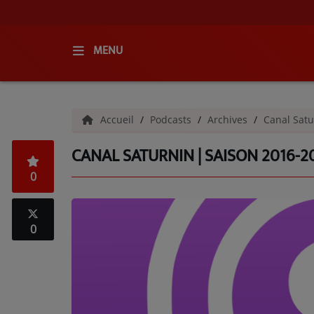
MENU
ACCUEIL
Accueil
Podcasts
Archives
Canal Satu
RADIO
CANAL SATURNIN | SAISON 2016-20
QUI SOMMES-NOUS ?
0
L'ÉQUIPE
GRILLE DES PROGRAMMES
0
C'ÉTAIT QUOI CE TITRE ?
MÉDIAS