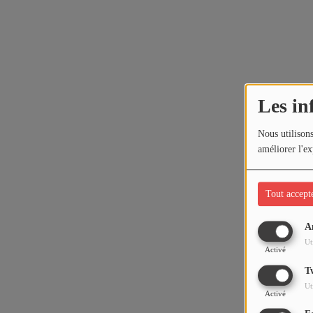
Les in
Nous utilisons
améliorer l'ex
Tout accept
A
Ut
Activé
T
Ut
Activé