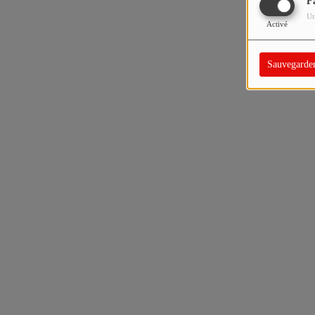
F
Ut
Activé
Sauvegarde