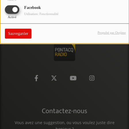
PARTICIPEZ
Facebook
Utilisation: Fonctionnalité
Activé
JEUX CONCOURS
RECRUTEMENT
Propulsé par Orejime
Sauvegarder
VENEZ DANS LE PUBLIC !
CRÉATIONS AUDIOVISUELLES
L'ŒIL DE L'OIE | PRÉSENTATION
VIDÉOS | L’ŒIL DE L'OIE
VIDÉOS | JEUX
Contactez-nous
PARTENAIRES
Vous avez une suggestion, ou vous voulez juste dire
bonjour ?