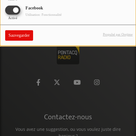
PARTICIPEZ
Facebook
Utilisation: Fonctionnalité
Activé
JEUX CONCOURS
RECRUTEMENT
Propulsé par Orejime
Sauvegarder
VENEZ DANS LE PUBLIC !
CRÉATIONS AUDIOVISUELLES
L'ŒIL DE L'OIE | PRÉSENTATION
VIDÉOS | L’ŒIL DE L'OIE
VIDÉOS | JEUX
Contactez-nous
PARTENAIRES
Vous avez une suggestion, ou vous voulez juste dire
bonjour ?