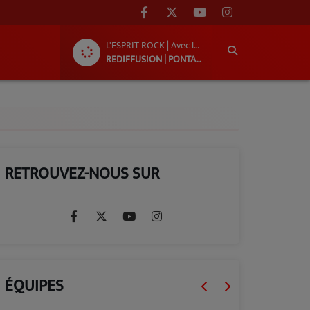
L'ESPRIT ROCK | Avec le groupe « Ni!L »
REDIFFUSION | PONTACQ RADIO
RETROUVEZ-NOUS SUR
ÉQUIPES