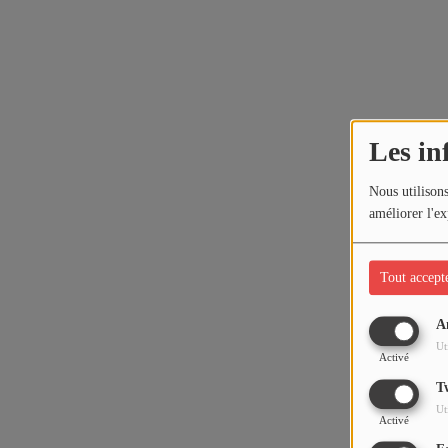
Les in
Nous utilisons
améliorer l'ex
Tout accept
A
Ut
Activé
T
Ut
Activé