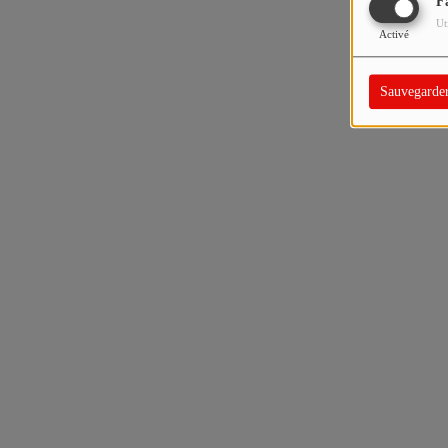
F
Ut
Activé
Sauvegarde