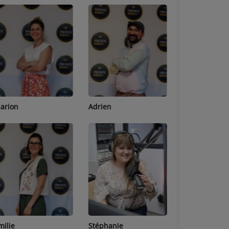
Adrien
Lucas
Bastien
Stéphanie
Jean-Michel
Céline