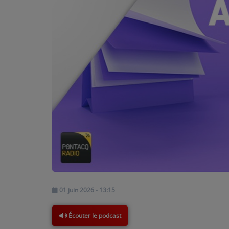
PODCASTS - SAISON 2026/2027
NOS PROGRAMMES COURTS
ARCHIVES - SAISONS PASSÉES
VOS ÉMISSIONS EN IMAGES
PHOTOS
ANNONCEURS & ESPACE PRO
VOTRE PUBLICITÉ SUR PONTACQ RADIO
LOCATION DE STUDIOS
ÉDUCATION AUX MÉDIAS ET À
01 juin 2026 - 13:15
L'INFORMATION
EN QUOI ÇA CONSISTE ?
Écouter le podcast
ÉCOUTEZ LES PRODUCTIONS