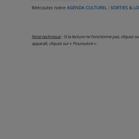
Réécoutez notre
AGENDA CULTUREL : SORTIES & LO
PARTICIPEZ
JEUX CONCOURS
Note technique
: Si la lecture ne fonctionne pas, cliquez s
RECRUTEMENT
apparaît, cliquez sur « Poursuivre ».
VENEZ DANS LE PUBLIC !
CRÉATIONS AUDIOVISUELLES
L'ŒIL DE L'OIE | PRÉSENTATION
VIDÉOS | L’ŒIL DE L'OIE
VIDÉOS | JEUX
PARTENAIRES