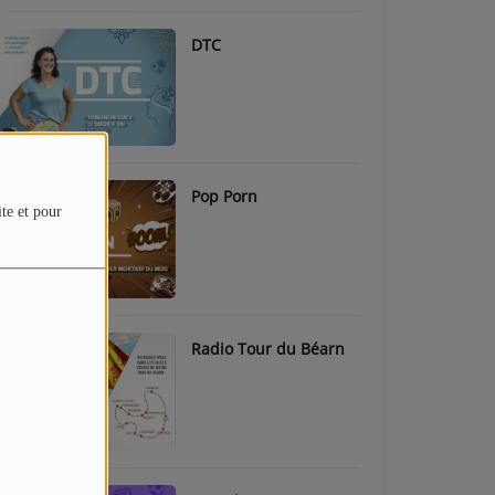
DTC
Pop Porn
ite et pour
Radio Tour du Béarn