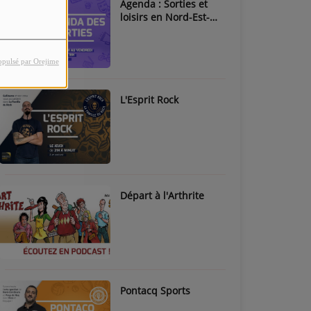
Agenda : Sorties et
loisirs en Nord-Est-
Béarn & Pays de Nay
opulsé par Orejime
L'Esprit Rock
Départ à l'Arthrite
Pontacq Sports