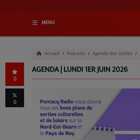
MENU
ACCUEIL
Accueil
Podcasts
Agenda des sorties
RADIO
AGENDA | LUNDI 1ER JUIN 2026
QUI SOMMES-NOUS ?
0
L'ÉQUIPE
GRILLE DES PROGRAMMES
0
C'ÉTAIT QUOI CE TITRE ?
MÉDIAS