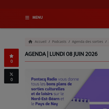
MENU
ACCUEIL
Accueil
Podcasts
Agenda des sorties
RADIO
AGENDA | LUNDI 08 JUIN 2026
QUI SOMMES-NOUS ?
0
L'ÉQUIPE
GRILLE DES PROGRAMMES
0
C'ÉTAIT QUOI CE TITRE ?
MÉDIAS