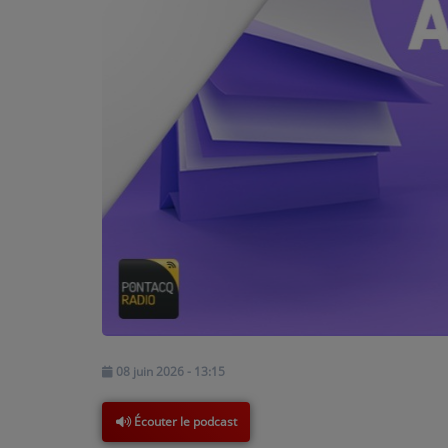
PODCASTS - SAISON 2026/2027
NOS PROGRAMMES COURTS
ARCHIVES - SAISONS PASSÉES
VOS ÉMISSIONS EN IMAGES
PHOTOS
ANNONCEURS & ESPACE PRO
VOTRE PUBLICITÉ SUR PONTACQ RADIO
LOCATION DE STUDIOS
ÉDUCATION AUX MÉDIAS ET À
08 juin 2026 - 13:15
L'INFORMATION
EN QUOI ÇA CONSISTE ?
Écouter le podcast
ÉCOUTEZ LES PRODUCTIONS