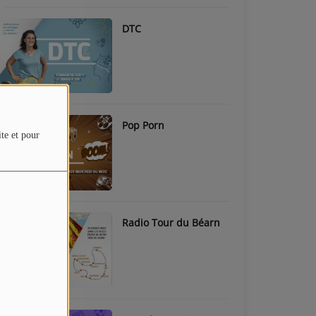
DTC
Pop Porn
ite et pour
Radio Tour du Béarn