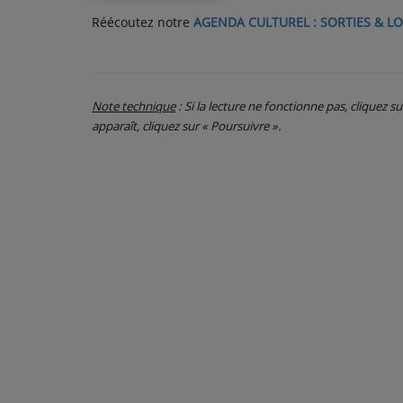
Réécoutez notre
AGENDA CULTUREL : SORTIES & LO
PARTICIPEZ
JEUX CONCOURS
Note technique
: Si la lecture ne fonctionne pas, cliquez s
RECRUTEMENT
apparaît, cliquez sur « Poursuivre ».
VENEZ DANS LE PUBLIC !
CRÉATIONS AUDIOVISUELLES
L'ŒIL DE L'OIE | PRÉSENTATION
VIDÉOS | L’ŒIL DE L'OIE
VIDÉOS | JEUX
PARTENAIRES