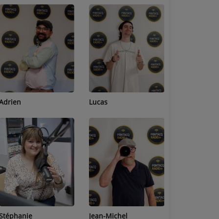
Adrien
Lucas
Bastien
Stéphanie
Jean-Michel
Céline