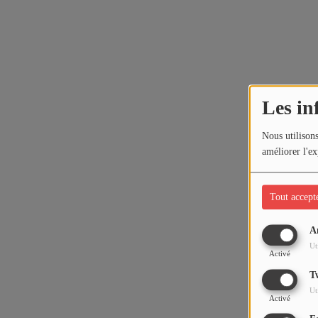
Les in
Nous utilisons
améliorer l'ex
Tout accept
A
Ut
Activé
T
Ut
Activé