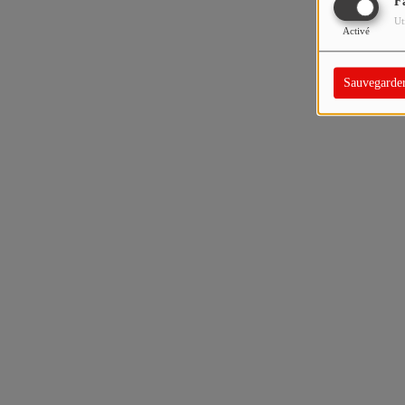
F
Ut
Activé
Sauvegarde