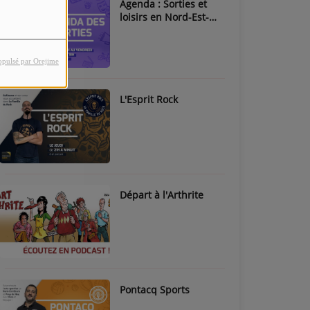
Agenda : Sorties et
loisirs en Nord-Est-
Béarn & Pays de Nay
opulsé par Orejime
L'Esprit Rock
Départ à l'Arthrite
Pontacq Sports