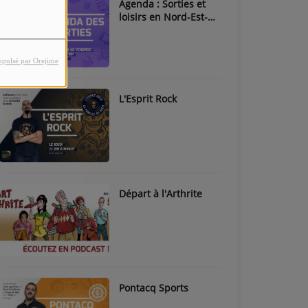
Agenda : Sorties et
loisirs en Nord-Est-
Béarn & Pays de Nay
opulsé par Orejime
L'Esprit Rock
Départ à l'Arthrite
Pontacq Sports