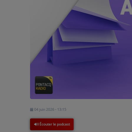
PODCASTS - SAISON 2026/2027
NOS PROGRAMMES COURTS
ARCHIVES - SAISONS PASSÉES
VOS ÉMISSIONS EN IMAGES
PHOTOS
ANNONCEURS & ESPACE PRO
VOTRE PUBLICITÉ SUR PONTACQ RADIO
LOCATION DE STUDIOS
ÉDUCATION AUX MÉDIAS ET À
04 juin 2026 - 13:15
L'INFORMATION
EN QUOI ÇA CONSISTE ?
Écouter le podcast
ÉCOUTEZ LES PRODUCTIONS