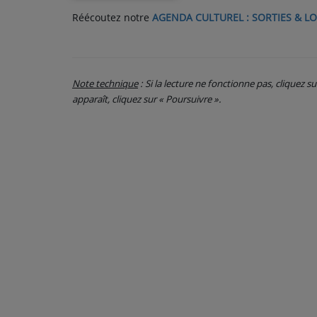
Réécoutez notre
AGENDA CULTUREL : SORTIES & LO
PARTICIPEZ
JEUX CONCOURS
Note technique
: Si la lecture ne fonctionne pas, cliquez s
RECRUTEMENT
apparaît, cliquez sur « Poursuivre ».
VENEZ DANS LE PUBLIC !
CRÉATIONS AUDIOVISUELLES
L'ŒIL DE L'OIE | PRÉSENTATION
VIDÉOS | L’ŒIL DE L'OIE
VIDÉOS | JEUX
PARTENAIRES