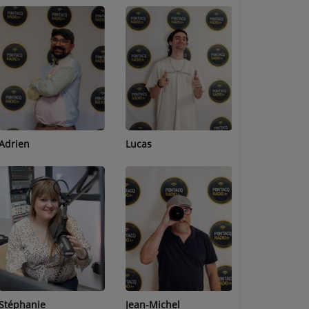
Adrien
Lucas
Bastien
Stéphanie
Jean-Michel
Céline