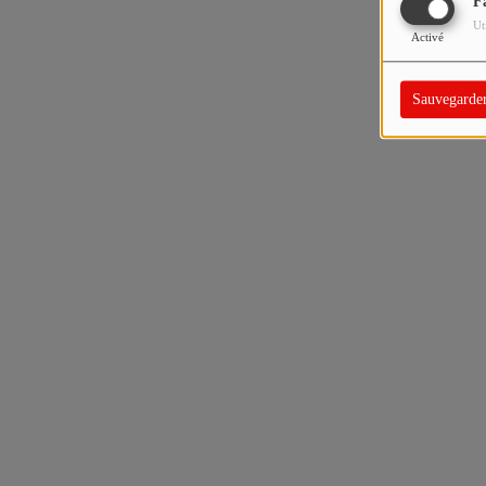
F
Ut
Activé
Sauvegarde