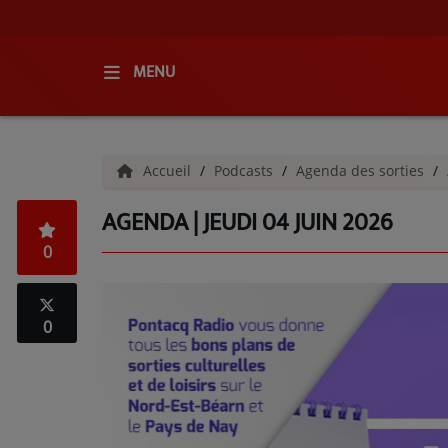
MENU
ACCUEIL
Accueil
Podcasts
Agenda des sorties
RADIO
AGENDA | JEUDI 04 JUIN 2026
QUI SOMMES-NOUS ?
0
L'ÉQUIPE
GRILLE DES PROGRAMMES
0
C'ÉTAIT QUOI CE TITRE ?
MÉDIAS