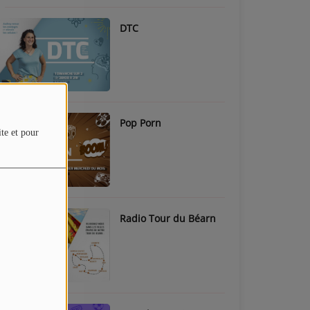
DTC
Pop Porn
ite et pour
Radio Tour du Béarn