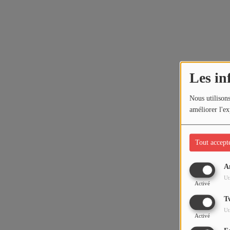
Les in
Nous utilisons
améliorer l'ex
Tout accept
A
Ut
Activé
T
Ut
Activé