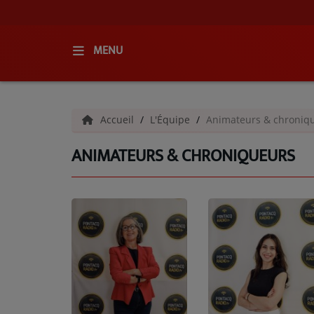
MENU
ACCUEIL
Accueil
L'Équipe
Animateurs & chroniq
RADIO
ANIMATEURS & CHRONIQUEURS
QUI SOMMES-NOUS ?
L'ÉQUIPE
GRILLE DES PROGRAMMES
C'ÉTAIT QUOI CE TITRE ?
MÉDIAS