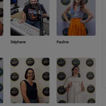
Marion
Stéphane
Pauline
Émilie