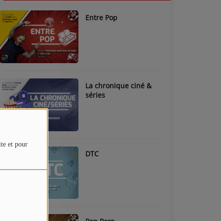
Entre Pop
La chronique ciné &
séries
ite et pour
DTC