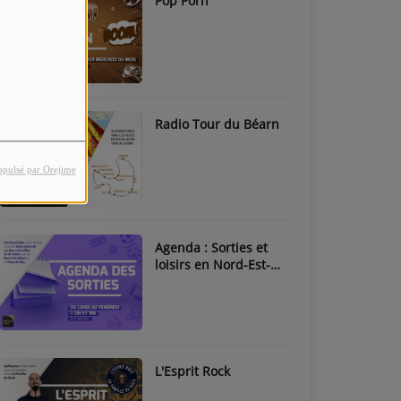
Pop Porn
Radio Tour du Béarn
opulsé par Orejime
Agenda : Sorties et
loisirs en Nord-Est-
Béarn & Pays de Nay
L'Esprit Rock