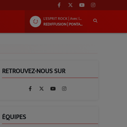
L'ESPRIT ROCK | Avec le groupe « Ni!L »
REDIFFUSION | PONTACQ RADIO
RETROUVEZ-NOUS SUR
ÉQUIPES