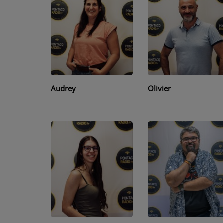
PARTICIPEZ
JEUX CONCOURS
RECRUTEMENT
Audrey
Olivier
VENEZ DANS LE PUBLIC !
CRÉATIONS AUDIOVISUELLES
L'ŒIL DE L'OIE | PRÉSENTATION
VIDÉOS | L’ŒIL DE L'OIE
VIDÉOS | JEUX
PARTENAIRES