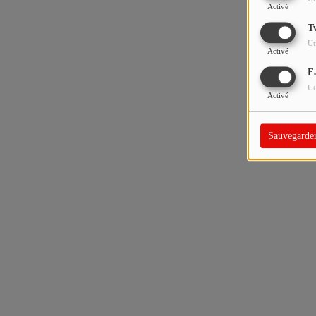
Activé
T
Ut
Activé
F
Ut
Activé
Sauvegarde