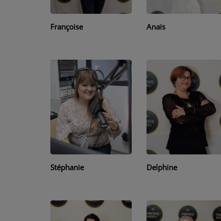
PODCASTS - SAISON 2026/2027
NOS PROGRAMMES COURTS
Françoise
Anaïs
ARCHIVES - SAISONS PASSÉES
VOS ÉMISSIONS EN IMAGES
PHOTOS
ANNONCEURS & ESPACE PRO
VOTRE PUBLICITÉ SUR PONTACQ RADIO
LOCATION DE STUDIOS
Stéphanie
Delphine
ÉDUCATION AUX MÉDIAS ET À
L'INFORMATION
EN QUOI ÇA CONSISTE ?
ÉCOUTEZ LES PRODUCTIONS