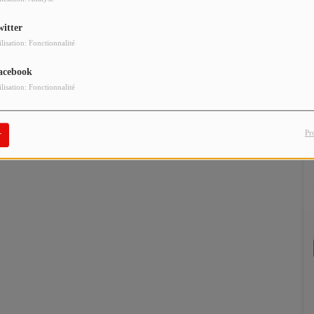
witter
ilisation: Fonctionnalité
acebook
ilisation: Fonctionnalité
Pr
r