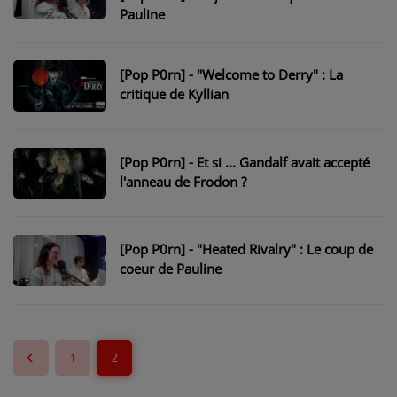
Pauline
[Pop P0rn] - "Welcome to Derry" : La
critique de Kyllian
[Pop P0rn] - Et si ... Gandalf avait accepté
l'anneau de Frodon ?
[Pop P0rn] - "Heated Rivalry" : Le coup de
coeur de Pauline
1
2