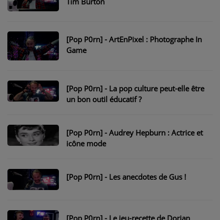
Tim Burton
NOS PROGRAMMES COURTS
ARCHIVES - SAISONS PASSÉES
[Pop P0rn] - ArtEnPixel : Photographe In
VOS ÉMISSIONS EN IMAGES
Game
PHOTOS
[Pop P0rn] - La pop culture peut-elle être
ANNONCEURS & ESPACE PRO
un bon outil éducatif ?
VOTRE PUBLICITÉ SUR PONTACQ RADIO
[Pop P0rn] - Audrey Hepburn : Actrice et
LOCATION DE STUDIOS
icône mode
ÉDUCATION AUX MÉDIAS ET À
L'INFORMATION
[Pop P0rn] - Les anecdotes de Gus !
EN QUOI ÇA CONSISTE ?
ÉCOUTEZ LES PRODUCTIONS
[Pop P0rn] - Le jeu-recette de Dorian