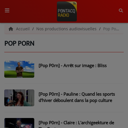
ACCUEIL
Accueil
Nos productions audiovisuelles
Pop Porn
POP PORN
RADIO
QUI SOMMES-NOUS ?
[Pop P0rn] - Arrêt sur image : Bliss
L'ÉQUIPE
GRILLE DES PROGRAMMES
C'ÉTAIT QUOI CE TITRE ?
[Pop P0rn] - Pauline : Quand les sports
d'hiver déboulent dans la pop culture
MÉDIAS
PODCASTS - SAISON 2026/2027
[Pop P0rn] - Claire : L'archigeekture de