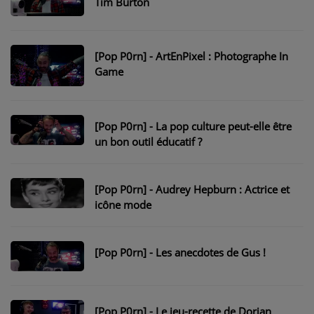
Tim Burton
NOS PROGRAMMES COURTS
ARCHIVES - SAISONS PASSÉES
[Pop P0rn] - ArtEnPixel : Photographe In
VOS ÉMISSIONS EN IMAGES
Game
PHOTOS
[Pop P0rn] - La pop culture peut-elle être
ANNONCEURS & ESPACE PRO
un bon outil éducatif ?
VOTRE PUBLICITÉ SUR PONTACQ RADIO
[Pop P0rn] - Audrey Hepburn : Actrice et
LOCATION DE STUDIOS
icône mode
ÉDUCATION AUX MÉDIAS ET À
L'INFORMATION
[Pop P0rn] - Les anecdotes de Gus !
EN QUOI ÇA CONSISTE ?
ÉCOUTEZ LES PRODUCTIONS
[Pop P0rn] - Le jeu-recette de Dorian