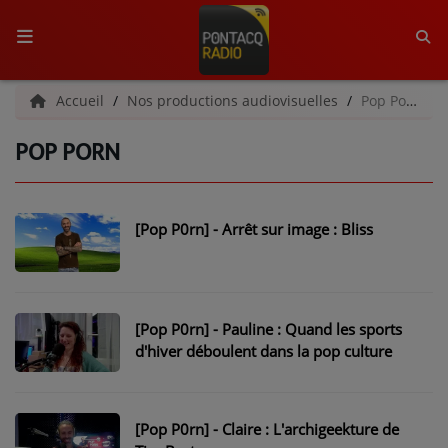
ACCUEIL
Accueil
Nos productions audiovisuelles
Pop Porn
POP PORN
RADIO
QUI SOMMES-NOUS ?
[Pop P0rn] - Arrêt sur image : Bliss
L'ÉQUIPE
GRILLE DES PROGRAMMES
C'ÉTAIT QUOI CE TITRE ?
[Pop P0rn] - Pauline : Quand les sports
d'hiver déboulent dans la pop culture
MÉDIAS
PODCASTS - SAISON 2026/2027
[Pop P0rn] - Claire : L'archigeekture de