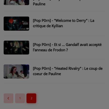
Pauline
[Pop P0rn] - "Welcome to Derry" : La
critique de Kyllian
[Pop P0rn] - Et si ... Gandalf avait accepté
l'anneau de Frodon ?
[Pop P0rn] - "Heated Rivalry" : Le coup de
coeur de Pauline
1
2