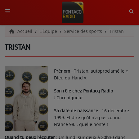
ACCUEIL
Accueil
L'Équipe
Service des sports
Tristan
TRISTAN
RADIO
QUI SOMMES-NOUS ?
Prénom
: Tristan, autoproclamé le «
L'ÉQUIPE
Dieu du Hand ».
GRILLE DES PROGRAMMES
Son rôle chez Pontacq Radio
:
Chroniqueur
C'ÉTAIT QUOI CE TITRE ?
Sa date de naissance
: 16 décembre
1999. Et dire qu'il n'a pas connu
MÉDIAS
France 98... quelle honte !
PODCASTS - SAISON 2026/2027
Quand tu peux l’écouter
:
Un lundi sur deux à 20h30 dans