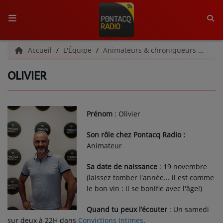
ACCUEIL
Accueil
L'Équipe
Animateurs & chroniqueurs
Oliv
OLIVIER
RADIO
QUI SOMMES-NOUS ?
Prénom
: Olivier
L'ÉQUIPE
Son rôle chez Pontacq Radio :
GRILLE DES PROGRAMMES
Animateur
C'ÉTAIT QUOI CE TITRE ?
Sa date de naissance
: 19 novembre
(laissez tomber l'année... il est comme
le bon vin : il se bonifie avec l'âge!)
MÉDIAS
Quand tu peux l’écouter
: Un samedi
PODCASTS - SAISON 2026/2027
sur deux à 22H dans
Convictions Intimes
.