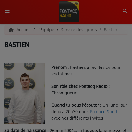
ACCUEIL
Accueil
L'Équipe
Service des sports
Bastien
BASTIEN
RADIO
QUI SOMMES-NOUS ?
Prénom
: Bastien, alias Bastos pour
L'ÉQUIPE
les intimes.
GRILLE DES PROGRAMMES
Son rôle chez Pontacq Radio :
Chroniqueur
C'ÉTAIT QUOI CE TITRE ?
Quand tu peux l’écouter
:
Un lundi sur
deux à 20h30 dans
Pontacq Sports
,
MÉDIAS
avec nos différents invités !
PODCASTS - SAISON 2026/2027
Sa date de naissance
: 26 mai 2004... la fougue, la jeunesse et