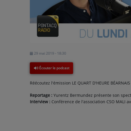
PODCASTS - SAISON 2026/2027
NOS PROGRAMMES COURTS
ARCHIVES - SAISONS PASSÉES
VOS ÉMISSIONS EN IMAGES
PHOTOS
29 mai 2019 - 18:30
ANNONCEURS & ESPACE PRO
Écouter le podcast
VOTRE PUBLICITÉ SUR PONTACQ RADIO
Réécoutez l'émission LE QUART D'HEURE BÉARNAIS 
LOCATION DE STUDIOS
Reportage :
Yurentz Bermundez présente son spect
Interview :
Conférence de l'association CSO MALI av
ÉDUCATION AUX MÉDIAS ET À
L'INFORMATION
EN QUOI ÇA CONSISTE ?
ÉCOUTEZ LES PRODUCTIONS