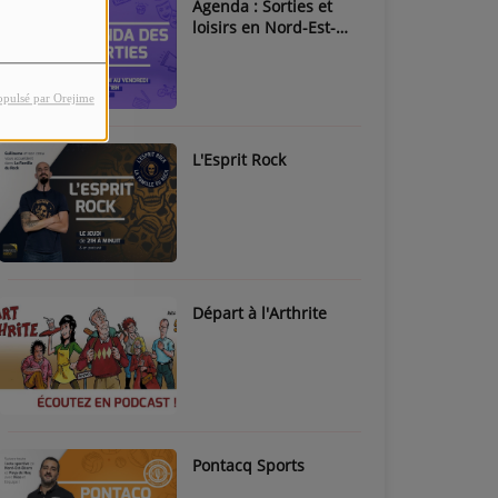
Agenda : Sorties et
loisirs en Nord-Est-
Béarn & Pays de Nay
opulsé par Orejime
L'Esprit Rock
Départ à l'Arthrite
Pontacq Sports