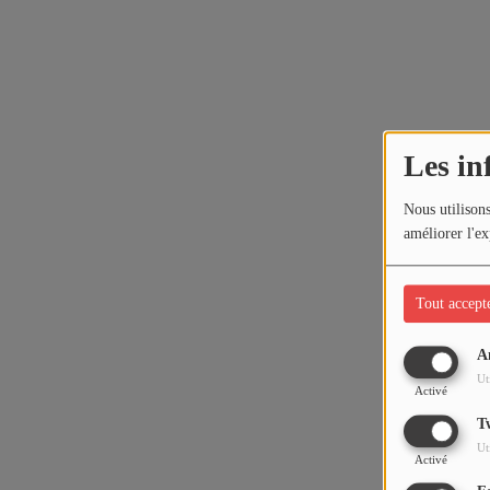
Les in
Nous utilisons
améliorer l'ex
Tout accept
A
Ut
Activé
T
Ut
Activé