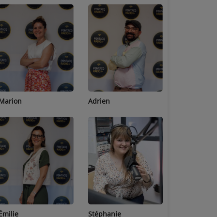
Adrien
Lucas
Bastien
Stéphanie
Jean-Michel
Céline