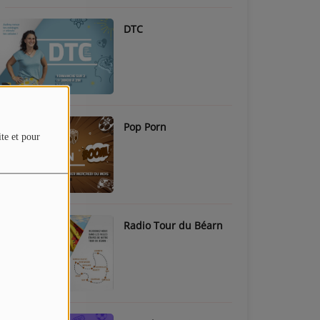
DTC
Pop Porn
ite et pour
Radio Tour du Béarn