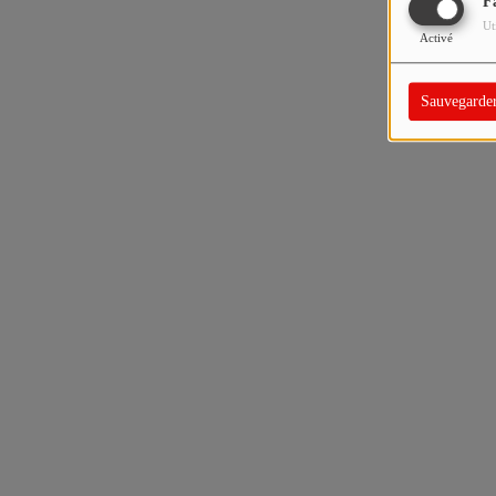
F
Ut
Activé
Sauvegarde