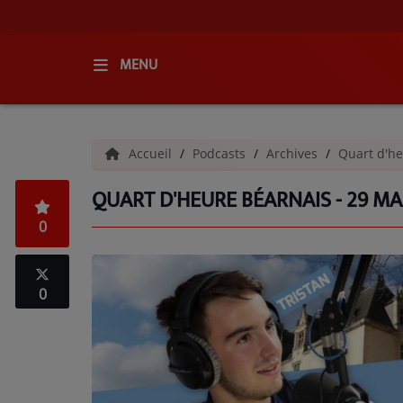
MENU
ACCUEIL
Accueil
Podcasts
Archives
Quart d'he
RADIO
QUART D'HEURE BÉARNAIS - 29 MA
QUI SOMMES-NOUS ?
0
L'ÉQUIPE
GRILLE DES PROGRAMMES
0
C'ÉTAIT QUOI CE TITRE ?
MÉDIAS