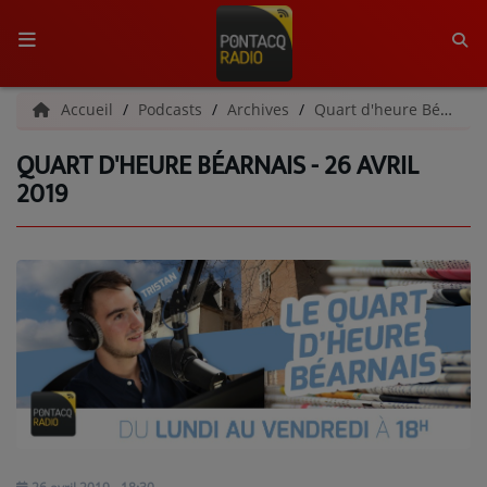
ACCUEIL
Accueil
Podcasts
Archives
Quart d'heure Béarnais | Archives
QUART D'HEURE BÉARNAIS - 26 AVRIL
RADIO
2019
QUI SOMMES-NOUS ?
L'ÉQUIPE
GRILLE DES PROGRAMMES
C'ÉTAIT QUOI CE TITRE ?
MÉDIAS
PODCASTS - SAISON 2026/2027