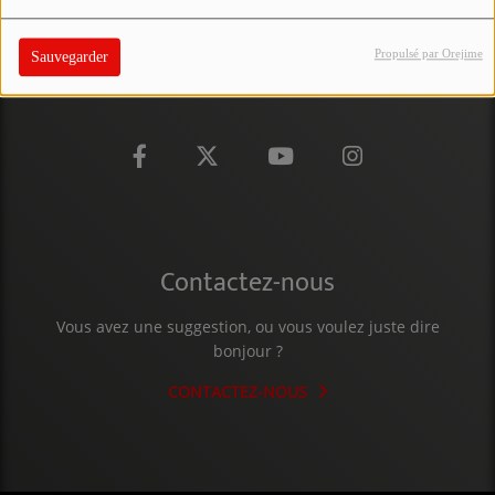
PARTICIPEZ
Propulsé par Orejime
Sauvegarder
JEUX CONCOURS
RECRUTEMENT
VENEZ DANS LE PUBLIC !
CRÉATIONS AUDIOVISUELLES
Contactez-nous
L'ŒIL DE L'OIE | PRÉSENTATION
VIDÉOS | L’ŒIL DE L'OIE
Vous avez une suggestion, ou vous voulez juste dire
bonjour ?
VIDÉOS | JEUX
CONTACTEZ-NOUS
PARTENAIRES