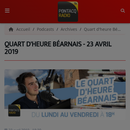
ACCUEIL
Accueil
Podcasts
Archives
Quart d'heure Béarnais | Archives
QUART D'HEURE BÉARNAIS - 23 AVRIL
RADIO
2019
QUI SOMMES-NOUS ?
L'ÉQUIPE
GRILLE DES PROGRAMMES
C'ÉTAIT QUOI CE TITRE ?
MÉDIAS
PODCASTS - SAISON 2026/2027