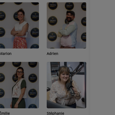
Adrien
Lucas
Bastien
Stéphanie
Jean-Michel
Céline