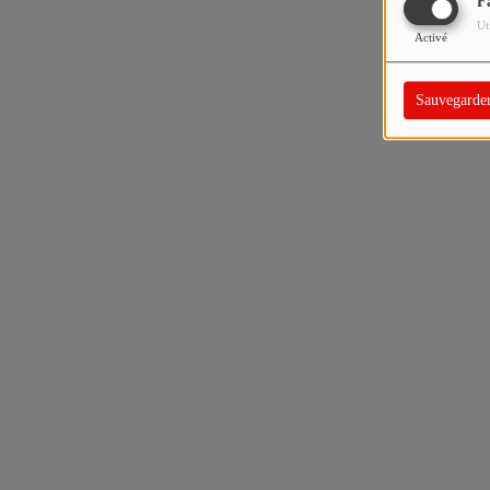
F
Ut
Activé
Sauvegarde