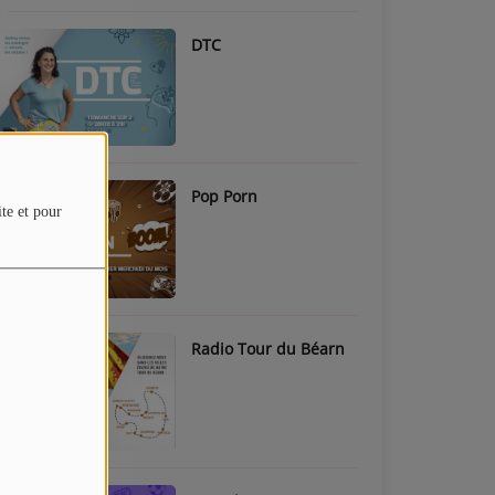
DTC
Pop Porn
ite et pour
Radio Tour du Béarn