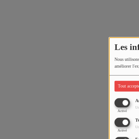
Les in
Nous utilisons
améliorer l'ex
Tout accept
A
Ut
Activé
T
Ut
Activé