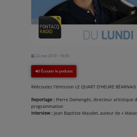
PODCASTS - SAISON 2026/2027
NOS PROGRAMMES COURTS
ARCHIVES - SAISONS PASSÉES
VOS ÉMISSIONS EN IMAGES
PHOTOS
22 mai 2019 - 18:30
ANNONCEURS & ESPACE PRO
Écouter le podcast
VOTRE PUBLICITÉ SUR PONTACQ RADIO
Réécoutez l'émission LE QUART D'HEURE BÉARNAIS 
LOCATION DE STUDIOS
Reportage :
Pierre Domengès, directeur artistique d
programmation
ÉDUCATION AUX MÉDIAS ET À
Interview :
Jean Baptiste Maudet, auteur de « Matad
L'INFORMATION
EN QUOI ÇA CONSISTE ?
ÉCOUTEZ LES PRODUCTIONS