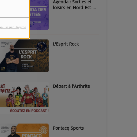
Agenda : Sorties et
loisirs en Nord-Est-
Béarn & Pays de Nay
opulsé par Orejime
L'Esprit Rock
Départ à l'Arthrite
Pontacq Sports