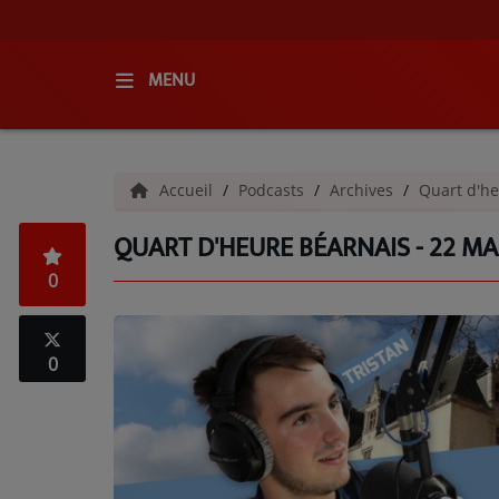
MENU
ACCUEIL
Accueil
Podcasts
Archives
Quart d'he
RADIO
QUART D'HEURE BÉARNAIS - 22 MA
QUI SOMMES-NOUS ?
0
L'ÉQUIPE
GRILLE DES PROGRAMMES
0
C'ÉTAIT QUOI CE TITRE ?
MÉDIAS