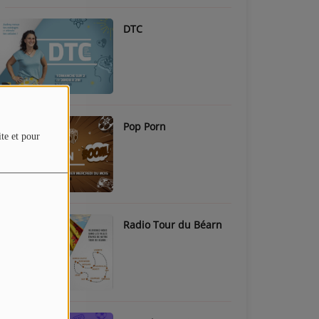
DTC
Pop Porn
ite et pour
Radio Tour du Béarn