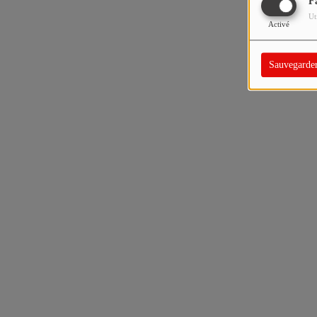
F
Ut
Activé
Sauvegarde