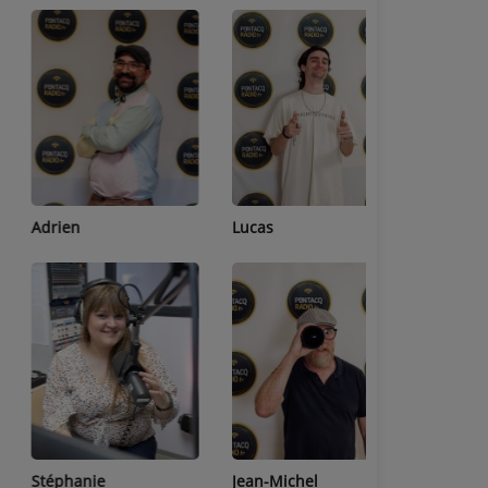
Adrien
Lucas
Bastien
Stéphanie
Jean-Michel
Céline