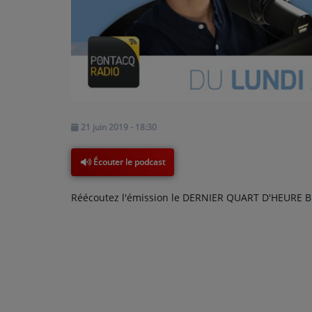
PODCASTS - SAISON 2026/2027
NOS PROGRAMMES COURTS
ARCHIVES - SAISONS PASSÉES
VOS ÉMISSIONS EN IMAGES
PHOTOS
21 juin 2019 - 18:30
ANNONCEURS & ESPACE PRO
Écouter le podcast
VOTRE PUBLICITÉ SUR PONTACQ RADIO
Réécoutez l'émission le DERNIER QUART D'HEURE BÉ
LOCATION DE STUDIOS
ÉDUCATION AUX MÉDIAS ET À
L'INFORMATION
EN QUOI ÇA CONSISTE ?
ÉCOUTEZ LES PRODUCTIONS