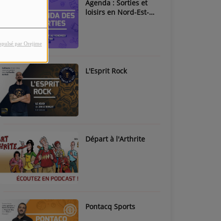
Agenda : Sorties et
loisirs en Nord-Est-
Béarn & Pays de Nay
opulsé par Orejime
L'Esprit Rock
Départ à l'Arthrite
Pontacq Sports