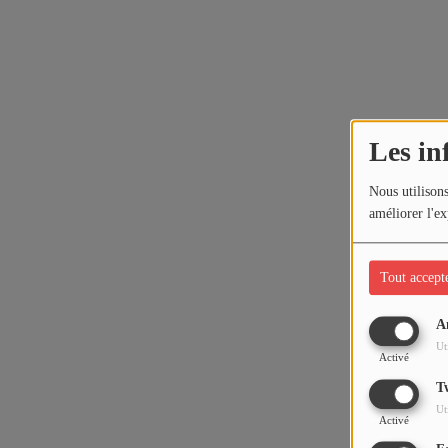
Les in
Nous utilisons
améliorer l'ex
Tout accept
A
Ut
Activé
T
Ut
Activé