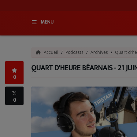
MENU
ACCUEIL
Accueil
Podcasts
Archives
Quart d'he
RADIO
QUART D'HEURE BÉARNAIS - 21 JUI
QUI SOMMES-NOUS ?
0
L'ÉQUIPE
GRILLE DES PROGRAMMES
0
C'ÉTAIT QUOI CE TITRE ?
MÉDIAS