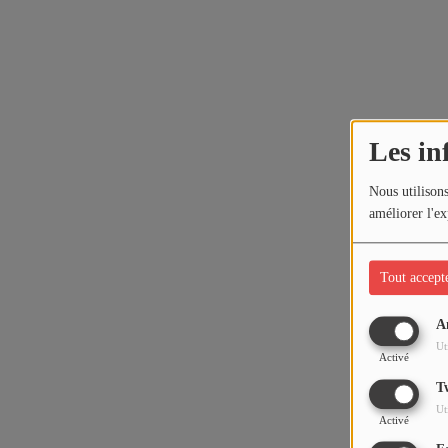
Les in
Nous utilisons
améliorer l'ex
Tout accept
A
Ut
Activé
T
Ut
Activé