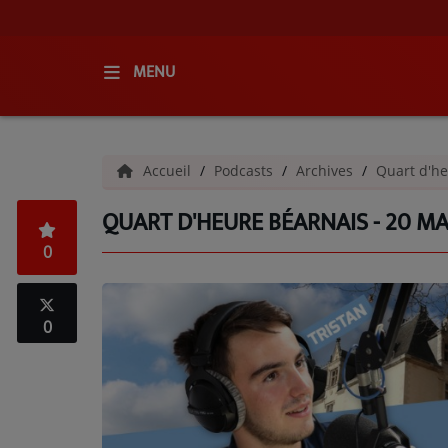
MENU
ACCUEIL
Accueil
Podcasts
Archives
Quart d'he
RADIO
QUART D'HEURE BÉARNAIS - 20 MA
QUI SOMMES-NOUS ?
0
L'ÉQUIPE
GRILLE DES PROGRAMMES
0
C'ÉTAIT QUOI CE TITRE ?
MÉDIAS