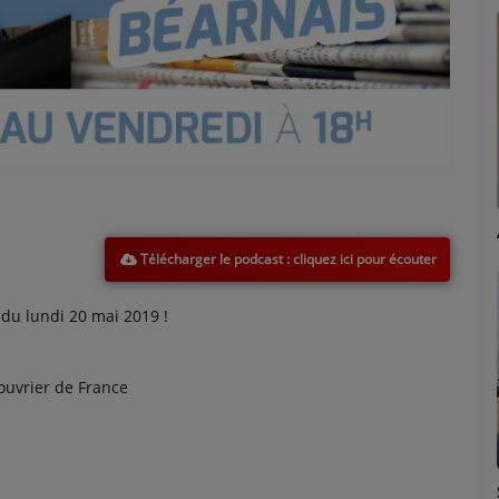
Marion
Télécharger le podcast
u lundi 20 mai 2019 !
 ouvrier de France
Émilie