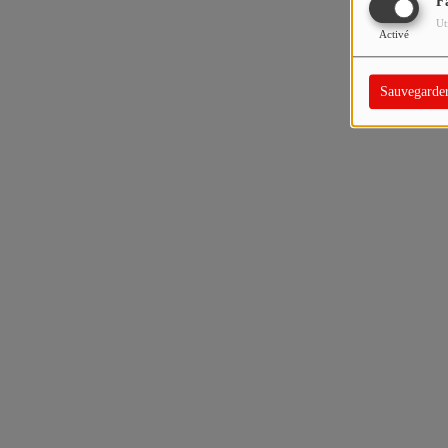
F
Ut
Activé
Sauvegarde