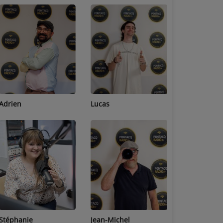
Adrien
Lucas
Bastien
Stéphanie
Jean-Michel
Céline