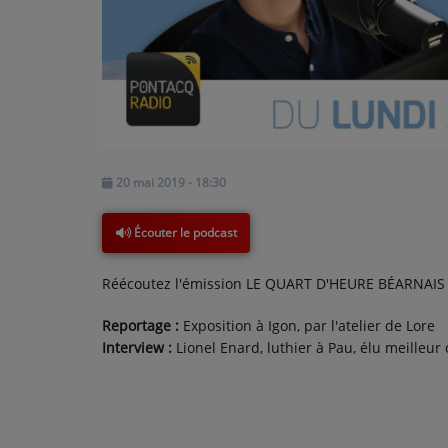
PODCASTS - SAISON 2026/2027
NOS PROGRAMMES COURTS
ARCHIVES - SAISONS PASSÉES
VOS ÉMISSIONS EN IMAGES
PHOTOS
20 mai 2019 - 18:30
ANNONCEURS & ESPACE PRO
Écouter le podcast
VOTRE PUBLICITÉ SUR PONTACQ RADIO
Réécoutez l'émission LE QUART D'HEURE BÉARNAIS d
LOCATION DE STUDIOS
Reportage :
Exposition à Igon, par l'atelier de Lore
Interview :
Lionel Enard, luthier à Pau, élu meilleur
ÉDUCATION AUX MÉDIAS ET À
L'INFORMATION
EN QUOI ÇA CONSISTE ?
ÉCOUTEZ LES PRODUCTIONS