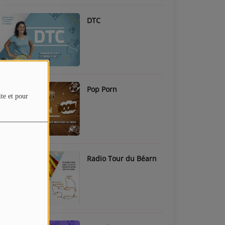
DTC
Pop Porn
ite et pour
Radio Tour du Béarn