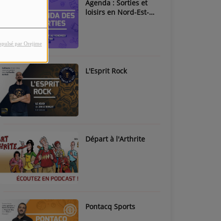
Agenda : Sorties et
loisirs en Nord-Est-
Béarn & Pays de Nay
opulsé par Orejime
L'Esprit Rock
Départ à l'Arthrite
Pontacq Sports