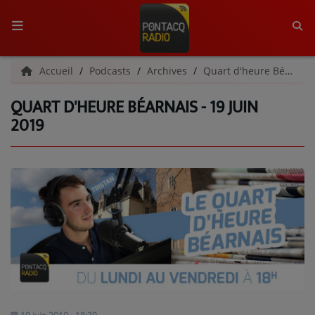
ACCUEIL
Accueil
Podcasts
Archives
Quart d'heure Béarnais | Archives
QUART D'HEURE BÉARNAIS - 19 JUIN
RADIO
2019
QUI SOMMES-NOUS ?
L'ÉQUIPE
GRILLE DES PROGRAMMES
C'ÉTAIT QUOI CE TITRE ?
MÉDIAS
PODCASTS - SAISON 2026/2027