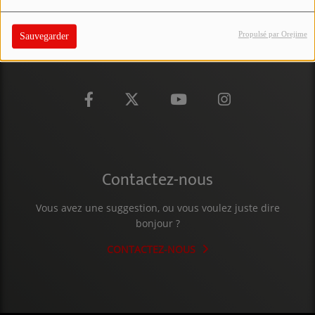
PARTICIPEZ
Propulsé par Orejime
Sauvegarder
JEUX CONCOURS
RECRUTEMENT
VENEZ DANS LE PUBLIC !
CRÉATIONS AUDIOVISUELLES
Contactez-nous
L'ŒIL DE L'OIE | PRÉSENTATION
VIDÉOS | L’ŒIL DE L'OIE
Vous avez une suggestion, ou vous voulez juste dire
bonjour ?
VIDÉOS | JEUX
CONTACTEZ-NOUS
PARTENAIRES