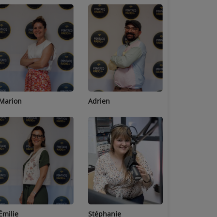
Adrien
Lucas
Bastien
Stéphanie
Jean-Michel
Céline