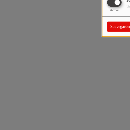
F
Ut
Activé
Sauvegarde