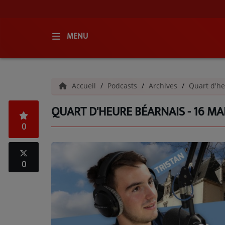
MENU
ACCUEIL
Accueil
Podcasts
Archives
Quart d'he
RADIO
QUART D'HEURE BÉARNAIS - 16 MAI
QUI SOMMES-NOUS ?
0
L'ÉQUIPE
GRILLE DES PROGRAMMES
0
C'ÉTAIT QUOI CE TITRE ?
MÉDIAS