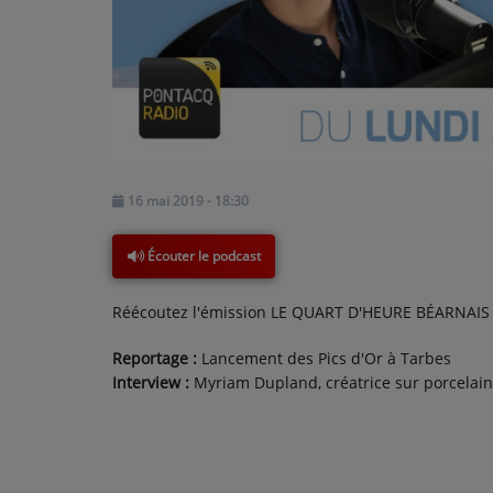
PODCASTS - SAISON 2026/2027
NOS PROGRAMMES COURTS
ARCHIVES - SAISONS PASSÉES
VOS ÉMISSIONS EN IMAGES
PHOTOS
16 mai 2019 - 18:30
ANNONCEURS & ESPACE PRO
Écouter le podcast
VOTRE PUBLICITÉ SUR PONTACQ RADIO
Réécoutez l'émission LE QUART D'HEURE BÉARNAIS d
LOCATION DE STUDIOS
Reportage :
Lancement des Pics d'Or à Tarbes
Interview :
Myriam Dupland, créatrice sur porcelai
ÉDUCATION AUX MÉDIAS ET À
L'INFORMATION
EN QUOI ÇA CONSISTE ?
ÉCOUTEZ LES PRODUCTIONS