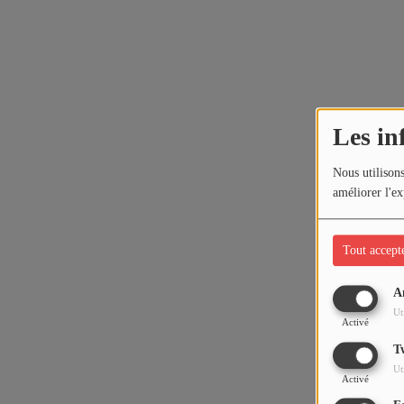
Les in
Nous utilisons
améliorer l'ex
Tout accept
A
Ut
Activé
T
Ut
Activé