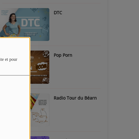
DTC
Pop Porn
ite et pour
Radio Tour du Béarn