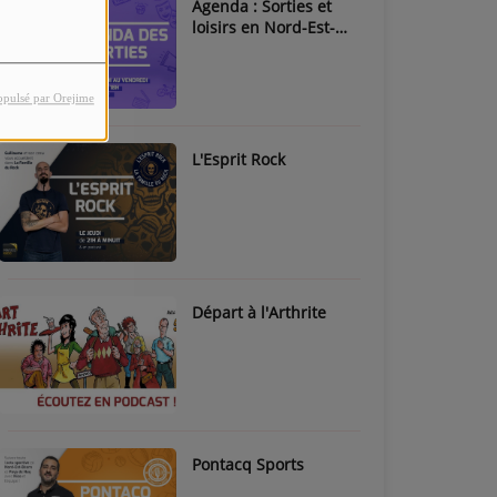
Agenda : Sorties et
loisirs en Nord-Est-
Béarn & Pays de Nay
opulsé par Orejime
L'Esprit Rock
Départ à l'Arthrite
Pontacq Sports