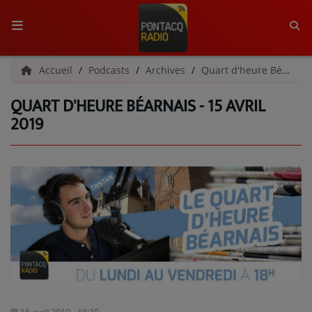
ACCUEIL
Accueil
Podcasts
Archives
Quart d'heure Béarnais | Archives
QUART D'HEURE BÉARNAIS - 15 AVRIL
RADIO
2019
QUI SOMMES-NOUS ?
L'ÉQUIPE
GRILLE DES PROGRAMMES
C'ÉTAIT QUOI CE TITRE ?
MÉDIAS
PODCASTS - SAISON 2026/2027