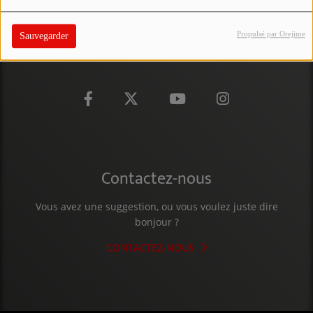
PARTICIPEZ
Propulsé par Orejime
Sauvegarder
JEUX CONCOURS
RECRUTEMENT
VENEZ DANS LE PUBLIC !
CRÉATIONS AUDIOVISUELLES
Contactez-nous
L'ŒIL DE L'OIE | PRÉSENTATION
VIDÉOS | L’ŒIL DE L'OIE
Vous avez une suggestion, ou vous voulez juste dire
bonjour ?
VIDÉOS | JEUX
CONTACTEZ-NOUS
PARTENAIRES