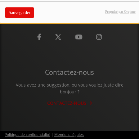
PARTICIPEZ
Propulsé par Orejime
Sauvegarder
JEUX CONCOURS
RECRUTEMENT
VENEZ DANS LE PUBLIC !
CRÉATIONS AUDIOVISUELLES
Contactez-nous
L'ŒIL DE L'OIE | PRÉSENTATION
Vous avez une suggestion, ou vous voulez juste dire
VIDÉOS | L’ŒIL DE L'OIE
bonjour ?
VIDÉOS | JEUX
CONTACTEZ-NOUS
PARTENAIRES
Politique de confidentialité
|
Mentions légales