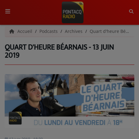
ACCUEIL
Accueil
Podcasts
Archives
Quart d'heure Béarnais | Archives
QUART D'HEURE BÉARNAIS - 13 JUIN
RADIO
2019
QUI SOMMES-NOUS ?
L'ÉQUIPE
GRILLE DES PROGRAMMES
C'ÉTAIT QUOI CE TITRE ?
MÉDIAS
PODCASTS - SAISON 2026/2027