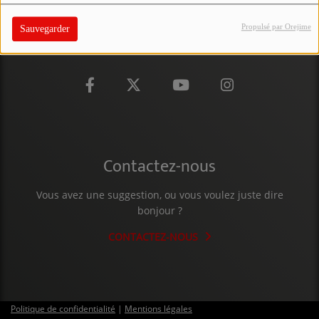
PARTICIPEZ
Propulsé par Orejime
Sauvegarder
JEUX CONCOURS
RECRUTEMENT
VENEZ DANS LE PUBLIC !
CRÉATIONS AUDIOVISUELLES
Contactez-nous
L'ŒIL DE L'OIE | PRÉSENTATION
Vous avez une suggestion, ou vous voulez juste dire
VIDÉOS | L’ŒIL DE L'OIE
bonjour ?
VIDÉOS | JEUX
CONTACTEZ-NOUS
PARTENAIRES
Politique de confidentialité
|
Mentions légales