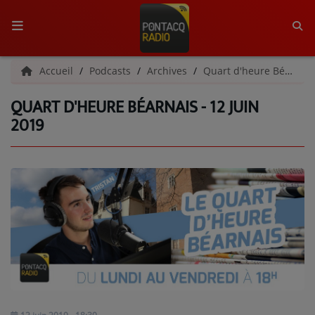
ACCUEIL
Accueil
Podcasts
Archives
Quart d'heure Béarnais | Archives
QUART D'HEURE BÉARNAIS - 12 JUIN
RADIO
2019
QUI SOMMES-NOUS ?
L'ÉQUIPE
GRILLE DES PROGRAMMES
C'ÉTAIT QUOI CE TITRE ?
MÉDIAS
PODCASTS - SAISON 2026/2027