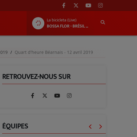
La bicicleta (Live)
BOSSA FLOR - BRÉSIL EN BÉARN : DU 1ER AU 8 AOÛT 2026 !
-2019
Quart d'heure Béarnais - 12 avril 2019
RETROUVEZ-NOUS SUR
ÉQUIPES