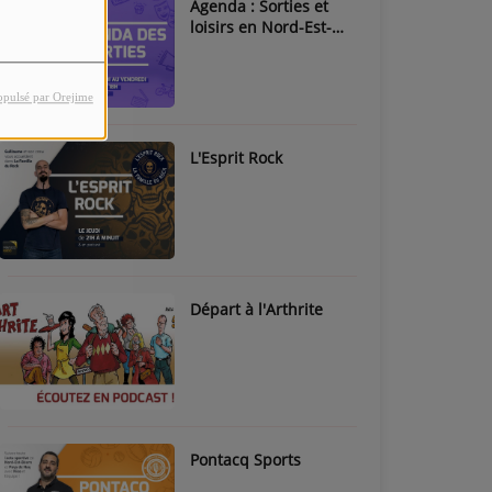
Agenda : Sorties et
loisirs en Nord-Est-
Béarn & Pays de Nay
opulsé par Orejime
L'Esprit Rock
Départ à l'Arthrite
Pontacq Sports