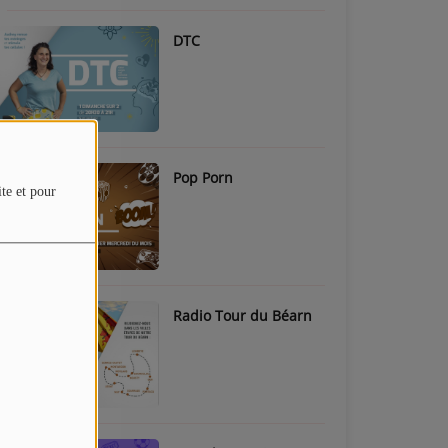
DTC
Pop Porn
ite et pour
Radio Tour du Béarn