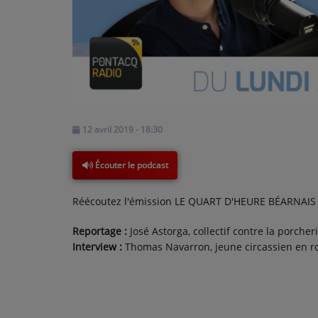
PODCASTS - SAISON 2026/2027
NOS PROGRAMMES COURTS
ARCHIVES - SAISONS PASSÉES
VOS ÉMISSIONS EN IMAGES
PHOTOS
12 avril 2019 - 18:30
ANNONCEURS & ESPACE PRO
Écouter le podcast
VOTRE PUBLICITÉ SUR PONTACQ RADIO
Réécoutez l'émission LE QUART D'HEURE BÉARNAIS d
LOCATION DE STUDIOS
Reportage :
José Astorga, collectif contre la porche
Interview :
Thomas Navarron, jeune circassien en ro
ÉDUCATION AUX MÉDIAS ET À
L'INFORMATION
EN QUOI ÇA CONSISTE ?
ÉCOUTEZ LES PRODUCTIONS