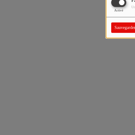
F
Ut
Activé
Sauvegarde