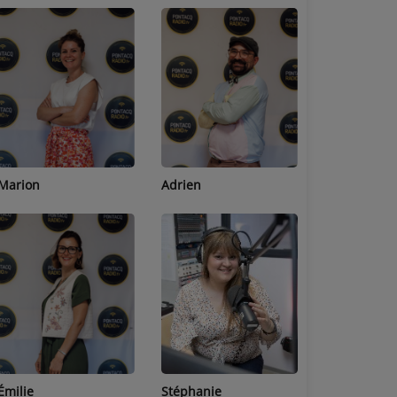
Adrien
Lucas
Bastien
Stéphanie
Jean-Michel
Céline