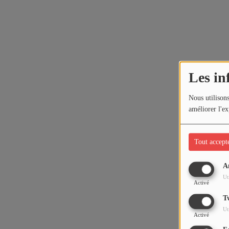
Les in
Nous utilisons
améliorer l'ex
Tout accept
A
Ut
Activé
T
Ut
Activé