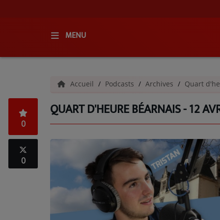
MENU
ACCUEIL
Accueil
Podcasts
Archives
Quart d'he
RADIO
QUART D'HEURE BÉARNAIS - 12 AVR
QUI SOMMES-NOUS ?
0
L'ÉQUIPE
GRILLE DES PROGRAMMES
0
C'ÉTAIT QUOI CE TITRE ?
MÉDIAS