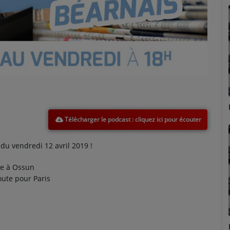
Marion
Télécharger le podcast
u vendredi 12 avril 2019 !
rie à Ossun
ute pour Paris
Émilie