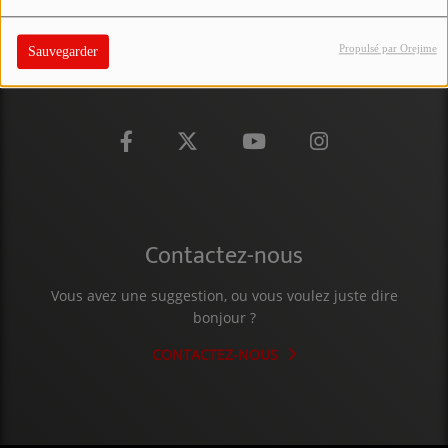
PARTICIPEZ
Propulsé par Orejime
Sauvegarder
JEUX CONCOURS
RECRUTEMENT
VENEZ DANS LE PUBLIC !
CRÉATIONS AUDIOVISUELLES
Contactez-nous
L'ŒIL DE L'OIE | PRÉSENTATION
VIDÉOS | L’ŒIL DE L'OIE
Vous avez une suggestion, ou vous voulez juste dire
bonjour ?
VIDÉOS | JEUX
CONTACTEZ-NOUS
PARTENAIRES