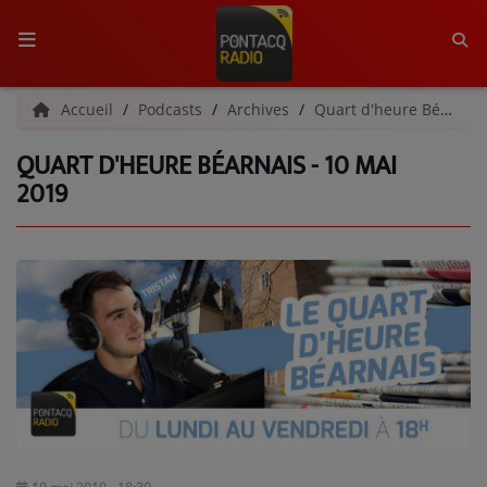
ACCUEIL
Accueil
Podcasts
Archives
Quart d'heure Béarnais | Archives
QUART D'HEURE BÉARNAIS - 10 MAI
RADIO
2019
QUI SOMMES-NOUS ?
L'ÉQUIPE
GRILLE DES PROGRAMMES
C'ÉTAIT QUOI CE TITRE ?
MÉDIAS
PODCASTS - SAISON 2026/2027